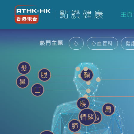
主頁
熱門主題
心
心血管科
健
髮
眼
顏
鼻
囗
喉
肩
情緒
心
肺