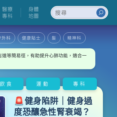
醫療
身體
專科
地圖
/外科
健康貼士
髮
精神科
吉道等簡易徑，有助提升心肺功能，適合一
飲食
運動
專科
🚨健身陷阱｜健身過
度恐釀急性腎衰竭？