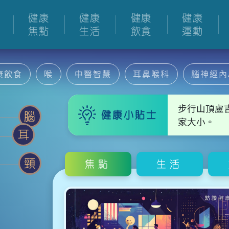
健康
健康
健康
健康
焦點
生活
飲食
運動
康飲食
喉
中醫智慧
耳鼻喉科
腦神經內
步行山頂盧
健康小貼士
腦
家大小。
耳
頸
焦點
生活