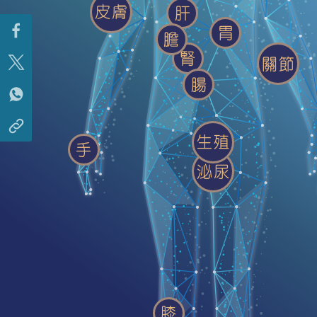
皮膚
肝
胃
膽
腎
關節
腸
生殖
手
泌尿
膝