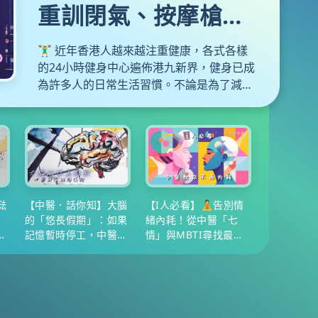
重訓閉氣、按摩槍誤
用可致中風！醫生教
🏋️‍♂️ 近年香港人越來越注重健康，各式各樣
你避開運動陷阱
的24小時健身中心遍佈港九新界，健身已成
為許多人的日常生活習慣。不論是為了減
肥、增肌，還是女士們近年熱捧的普拉提，
大家都在追求更完美的體態。然而，運動固
然對身體有益，但背後亦隱藏著不少容易被
忽略的盲點。如果你抱著「No pain, no
gain」的心態盲目苦練，甚至放鬆警惕，健
身隨時會變成「傷身」。本文為大家拆解健
身常見的致命陷阱與正確的熱身與冷卻運
琺
【中醫．話你知】大腦
【I人必看】🧘告別情
的「悠長假期」：如果
緒內耗！從中醫「七
動，更附上每日蛋白質攝取分量計算公式，
相
記憶暫時停工，中醫教
情」與MBTI尋找最適
教你聰明增肌不傷身。
你拒絕衰老退化
合你的情緒養生提案