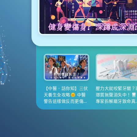
【中醫．話你知】三伏
壓力大就咬緊牙關？
天養生全攻略🌞 中醫
瑯質無聲消失中！🦷
警告這樣做反而更傷
專家拆解磨牙致命真
身！一齊把握冬病夏治
⚡
黃金期