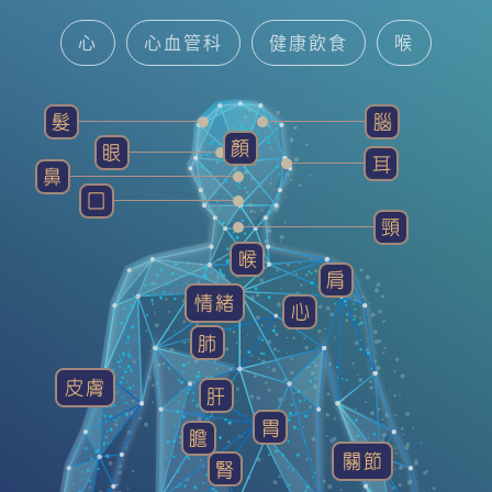
心
心血管科
健康飲食
喉
中醫智慧
耳鼻喉科
腦神經內/外科
髮
腦
顏
眼
健康貼士
髮
精神科
耳
鼻
囗
頸
喉
肩
情緒
心
肺
皮膚
肝
胃
膽
關節
腎