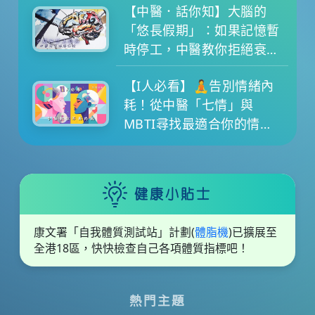
【中醫．話你知】大腦的
「悠長假期」：如果記憶暫
時停工，中醫教你拒絕衰老
退化
【I人必看】🧘告別情緒內
耗！從中醫「七情」與
MBTI尋找最適合你的情緒
養生提案
健康小貼士
康文署「自我體質測試站」計劃(
體脂機
)已擴展至
全港18區，快快檢查自己各項體質指標吧！
熱門主題