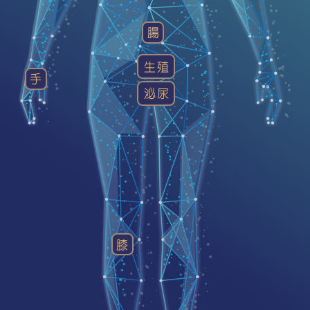
腸
生殖
手
泌尿
膝