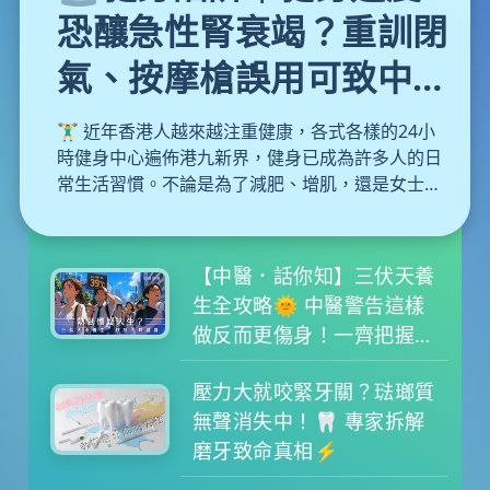
恐釀急性腎衰竭？重訓閉
氣、按摩槍誤用可致中
風！醫生教你避開運動陷
🏋️‍♂️ 近年香港人越來越注重健康，各式各樣的24小
阱
時健身中心遍佈港九新界，健身已成為許多人的日
常生活習慣。不論是為了減肥、增肌，還是女士們
近年熱捧的普拉提，大家都在追求更完美的體態。
然而，運動固然對身體有益，但背後亦隱藏著不少
容易被忽略的盲點。如果你抱著「No pain, no
【中醫．話你知】三伏天養
gain」的心態盲目苦練，甚至放鬆警惕，健身隨時
生全攻略🌞 中醫警告這樣
會變成「傷身」。本文為大家拆解健身常見的致命
做反而更傷身！一齊把握冬
陷阱與正確的熱身與冷卻運動，更附上每日蛋白質
病夏治黃金期
攝取分量計算公式，教你聰明增肌不傷身。
壓力大就咬緊牙關？琺瑯質
無聲消失中！🦷 專家拆解
磨牙致命真相⚡