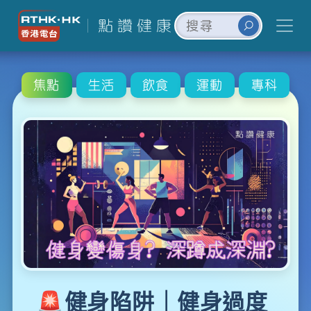
焦點
生活
飲食
運動
專科
🚨健身陷阱｜健身過度