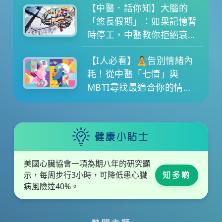
【中醫．話你知】大腦的
「悠長假期」：如果記憶暫
時停工，中醫教你拒絕衰老
退化
【I人必看】🧘告別情緒內
耗！從中醫「七情」與
MBTI尋找最適合你的情緒
養生提案
健康小貼士
美國心臟協會一項為期八年的研究顯
示，每周步行3小時，可降低患心臟
知多啲
病風險達40%。