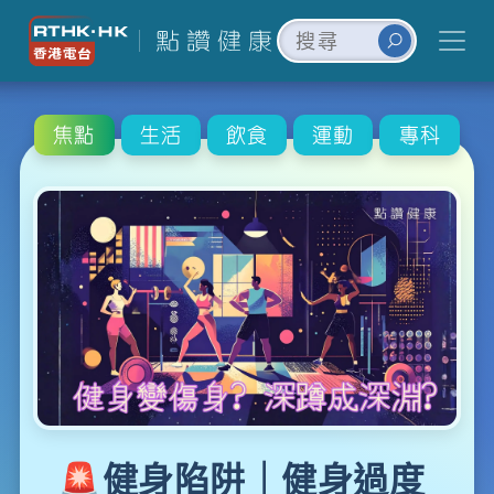
焦點
生活
飲食
運動
專科
🚨健身陷阱｜健身過度