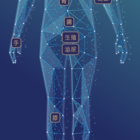
腎
腸
生殖
手
泌尿
膝