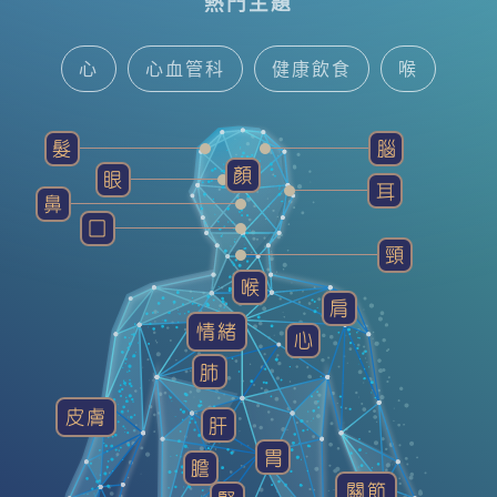
熱門主題
心
心血管科
健康飲食
喉
中醫智慧
耳鼻喉科
腦神經內/外科
髮
腦
顏
眼
健康貼士
髮
精神科
耳
鼻
囗
頸
喉
肩
情緒
心
肺
皮膚
肝
胃
膽
關節