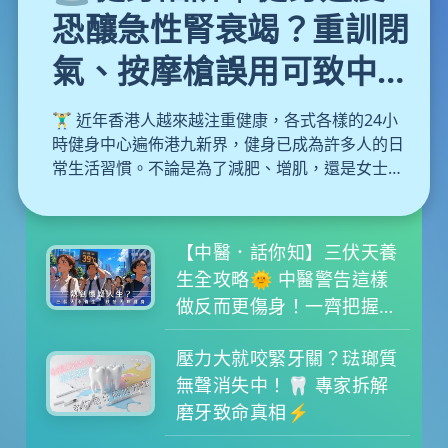
恐釀急性腎衰竭？重訓閉
氣、按摩槍誤用可致中
風！醫生教你避開運動陷
🏋️‍♂️ 近年香港人越來越注重健康，各式各樣的24小
阱
時健身中心遍佈港九新界，健身已成為許多人的日
常生活習慣。不論是為了減肥、增肌，還是女士們
近年熱捧的普拉提，大家都在追求更完美的體態。
然而，運動固然對身體有益，但背後亦隱藏著不少
容易被忽略的盲點。如果你抱著「No pain, no
【中醫．話你知】三伏天養
gain」的心態盲目苦練，甚至放鬆警惕，健身隨時
生全攻略🌞 中醫警告這樣
會變成「傷身」。本文為大家拆解健身常見的致命
做反而更傷身！一齊把握冬
陷阱與正確的熱身與冷卻運動，更附上每日蛋白質
病夏治黃金期
攝取分量計算公式，教你聰明增肌不傷身。
壓力大就咬緊牙關？琺瑯質
無聲消失中！🦷 專家拆解
磨牙致命真相⚡