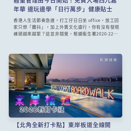
體重管理由今日開始！免費入場西九嘉
年華 邊玩邊學「日行萬步」健康貼士
香港人生活節奏急速，打工仔日日坐 office，放工回
家只想「攤抖」，加上外賣文化盛行，你有沒有發現
褲頭越來越緊？這並非錯覺，根據衞生署2020-22年
度人口健康調查顯示，香港超過一半（51.3%）的成
年人口正面臨超重甚至肥胖的困擾，情況進一步惡化
。肥胖不僅影響外觀，更是引發「三高」（高血壓、
高血糖、高血脂）、中風、關節炎甚至多種癌症的元
兇 。為了應對這個迫在眉睫的健康危機，並響應國家
「體重管理年」的號召，香港特區政府近日推出了首
份《體重管理行動計劃》，這個計劃的頭炮活動，就
是一個適合一家大細、免費入場的週末好去處——
「體重管理×日行萬步挑戰」啓動禮暨嘉年華！
【北角全新打卡點】東岸板道全線開