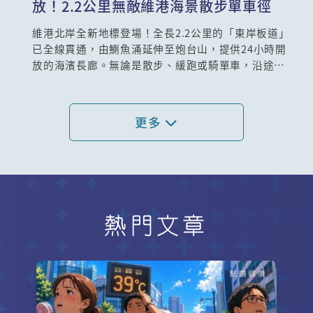
放！2.2公里無敵維港海景散步單車徑
維港北岸全新地標登場！全長2.2公里的「東岸板道」
已全線貫通，由鰂魚涌延伸至炮台山，提供24小時開
放的海濱長廊。無論是散步、緩跑或騎單車，沿途皆
可欣賞維港日夜景緻。重點設施包括維港首創的開合
橋、玻璃地板觀景台、寵物友善區及多個主題園區，
更設有親子充電單車及釣魚平台，適合一家大小同
更多
遊。即日起，來東岸板道體驗城市與海濱交融的悠閒
時光，探索港島北岸最美海岸線！
熱門文章