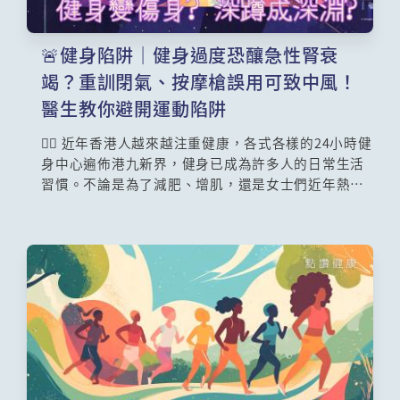
🚨健身陷阱｜健身過度恐釀急性腎衰
竭？重訓閉氣、按摩槍誤用可致中風！
醫生教你避開運動陷阱
🏋️‍♂️ 近年香港人越來越注重健康，各式各樣的24小時健
身中心遍佈港九新界，健身已成為許多人的日常生活
習慣。不論是為了減肥、增肌，還是女士們近年熱捧
的普拉提，大家都在追求更完美的體態。然而，運動
固然對身體有益，但背後亦隱藏著不少容易被忽略的
盲點。如果你抱著「No pain, no gain」的心態盲目
苦練，甚至放鬆警惕，健身隨時會變成「傷身」。本
文為大家拆解健身常見的致命陷阱與正確的熱身與冷
卻運動，更附上每日蛋白質攝取分量計算公式，教你
聰明增肌不傷身。