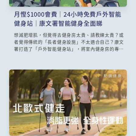
月慳$1000會費｜24小時免費戶外智能
健身站｜康文署智能健身全面睇
想減肥增肌，但覺得去健身房太貴、請教練太貴？或
者覺得傳統的「長者健身設施」不太適合自己？康文
署打造了「戶外智能健身站」，將室內健身房的專業
器材搬到戶外，而且24小時免費任你用！這裡的智能
器材與一般公園設施完全不同——只需用手機掃描QR
Code，即可記錄訓練次數、消耗卡路里。現場更設有
智能測量站，免費幫你量度身高、體重、BMI、體
脂、手握力及平衡力，讓你清楚掌握自己的體質變
化。立即帶大家直擊現場，看看這個「智能健身房」
如何顛覆你的運動體驗。 🚀💪