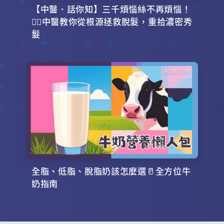
【中醫．話你知】三千煩惱絲不再煩惱！
💇‍♂️中醫教你從根源拯救脫髮，重拾濃密秀
髮
全脂、低脂、脫脂奶該怎麼選🥛全方位牛
奶指南