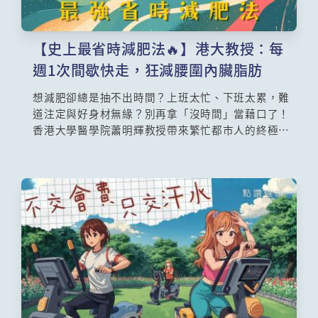
【史上最省時減肥法🔥】港大教授：每
週1次間歇快走，狂減腰圍內臟脂肪
想減肥卻總是抽不出時間？上班太忙、下班太累，難
道注定與好身材無緣？別再拿「沒時間」當藉口了！
香港大學醫學院蕭明輝教授帶來繁忙都市人的終極救
星——「間歇快走」。這不是普通的飯後散步，而是
利用科學的「快慢交替」公式，把走路變成最高效的
燃脂機器。臨床實證，每週只要做一次75分鐘，效果
竟然跟傳統運動三次一模一樣！不管是難搞的大肚
腩、全身贅肉，還是危害健康的內臟脂肪通通一網打
盡。這篇文章為你拆解黃金燃脂公式，讓你用最短時
間看見瘦身曙光！