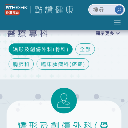
醫療專科
顯示更多
矯形及創傷外科(骨科)
全部
胸肺科
臨床腫瘤科(癌症)
耳鼻喉科
眼科
婦科
腦神經內/外科
兒科
泌尿科
口腔頜面外科及牙科
精神科
皮膚科
內分泌及糖尿科(腎臟)
矯形及創傷外科(骨