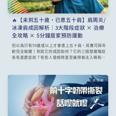
🔥【未到五十歲，已患五十肩】肩周炎/
冰凍肩成因解析｜3大階段症狀 × 治療
全攻略 × 5分鐘居家預防運動
別以為只有50歲或以上才會患上五十肩，其實可與年
齡完全無關！到底它的成因如何？它的三個發展階段
各有甚麼症狀？有些人發病時甚至痛得無法入睡和刷
牙，港大醫學院臨床醫學學院矯形及創傷外科學系臨
床教授黃德民醫生詳細講解五十肩，治療方法包括藥
物、物理治療和手術，但說到底，最重要是學習一些
簡單的預防運動，一起來「擺脫五十肩，人人五十
『堅』！」