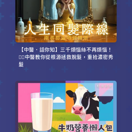
【中醫．話你知】三千煩惱絲不再煩惱！
💇‍♂️中醫教你從根源拯救脫髮，重拾濃密秀
髮