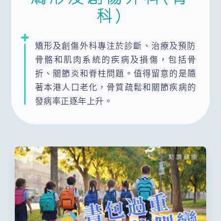
科)
心血管科
呼吸系統科
風濕病科(免疫系統及關節)
整形外科
矯形及創傷外科專注於診斷、治療及預防
骨骼和肌肉系統的疾病及損傷，包括骨
感染及傳染科
腸胃肝膽科
折、關節炎和脊柱問題。值得留意的是隨
著本港人口老化，骨質疏鬆和關節疾病的
發病率正逐年上升。