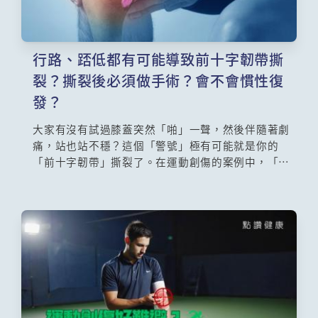
行路、踎低都有可能導致前十字韌帶撕
裂？撕裂後必須做手術？會不會慣性復
發？
大家有沒有試過膝蓋突然「啪」一聲，然後伴隨著劇
痛，站也站不穩？這個「警號」極有可能就是你的
「前十字韌帶」撕裂了。在運動創傷的案例中，「前
十字韌帶撕裂」是最常見的嚴重膝關節損傷之一。別
以為進行劇烈運動，前十字韌帶才會受傷，一些較溫
和的日常活動如跑步、下蹲等，都有機會對十字韌帶
造成創傷。本集請來專科醫生容樹恒教授(香港中文大
學醫學院矯型外科及創傷學系系主任)，解構「前十字
韌帶撕裂」的成因、徵狀、治療方法和復康療程，讓
大眾不要輕視這個創傷病症。