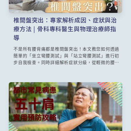
椎間盤突出：專家解析成因、症狀與治
療方法 | 骨科專科醫生與物理治療師指
導
不是所有腰背痛都是椎間盤突出！本文教您如何透過
簡單的「坐立彎腰測試」與「站立彎腰測試」進行初
步自我檢查。同時詳細解析症狀分級，從輕微的腰部
僵硬、中度的坐骨神經痛（屁股痛、腳麻），到嚴重
的下肢無力。學會辨別危險訊號，何時該立即就醫，
守護自己的脊椎健康。不想椎間盤突出惡化？專業解
析椎間盤突出的成因、症狀分級、治療方法與預防措
施，附上由註冊物理治療師教你3個安全有效的居家運
動。