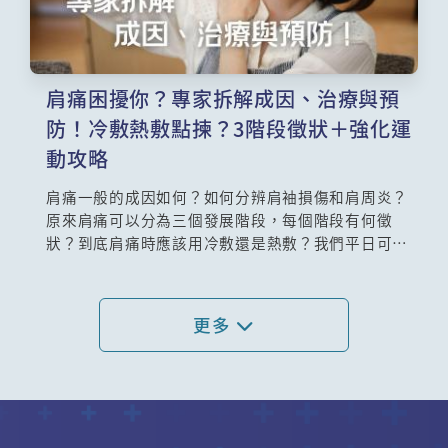
肩痛困擾你？專家拆解成因、治療與預
防！冷敷熱敷點揀？3階段徵狀＋強化運
動攻略
肩痛一般的成因如何？如何分辨肩袖損傷和肩周炎？
原來肩痛可以分為三個發展階段，每個階段有何徵
狀？到底肩痛時應該用冷敷還是熱敷？我們平日可以
做甚麼運動去強化肌肉，預防肩袖損傷？本集由中西
醫結合醫學會委員、家庭醫學專科醫生趙志輝醫生及
香港理工大學康復治療科學系助理教授梁曉莛博士為
更多
你詳細講解！