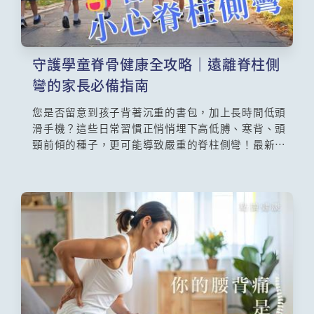
守護學童脊骨健康全攻略｜遠離脊柱側
彎的家長必備指南
您是否留意到孩子背著沉重的書包，加上長時間低頭
滑手機？這些日常習慣正悄悄埋下高低膊、寒背、頭
頸前傾的種子，更可能導致嚴重的脊柱側彎！最新數
據觸目驚心：2023年全港學童脊柱側彎人數較前年飆
升60.8%！一項涵蓋13間中小學、超過1700名學童的
脊柱側彎普查計劃更揪出22宗確診個案。守護孩子的
脊骨健康，刻不容緩！