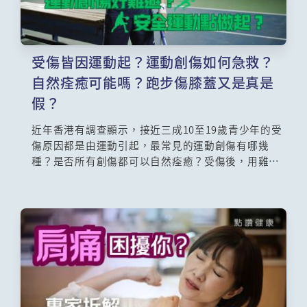
受傷皆因運動起？運動創傷如何急救？
自然痊癒可能嗎？跑步傷膝蓋又是真是
假？
近年香港有調查顯示，接近三成10至19歲青少年的受
傷原因都是由運動引起，最常見的運動創傷有哪幾
種？是否所有創傷都可以自然痊癒？受傷後，用雞蛋
熱敷患處的方法有否效用？跑步、深蹲對膝蓋是好是
壞？「網球肘」又是一種甚麼傷患？本集邀請了註冊
物理治療師吳睿勤為大家解開種種運動創傷的迷思。