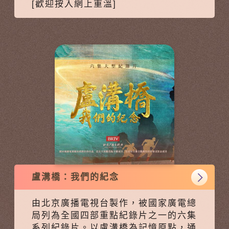
[歡迎按入網上重溫]
盧溝橋：我們的紀念
由北京廣播電視台製作，被國家廣電總
局列為全國四部重點紀錄片之一的六集
系列紀錄片。以盧溝橋為記憶原點，通