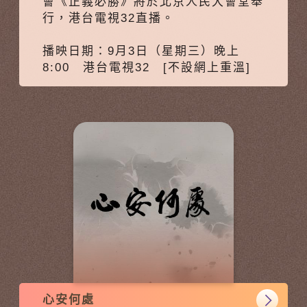
會《正義必勝》將於北京人民大會堂舉
行，港台電視32直播。
播映日期：9月3日（星期三）晚上
8:00 港台電視32 [不設網上重溫]
心安何處