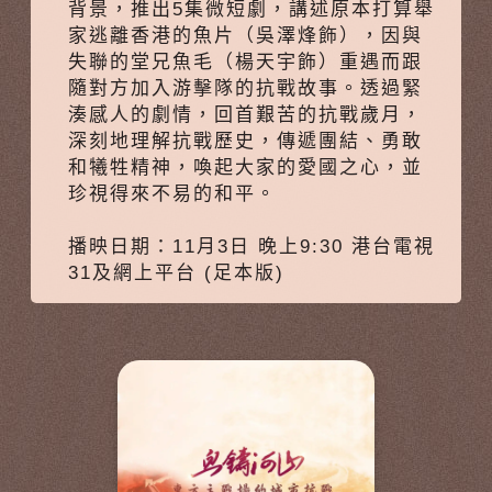
背景，推出5集微短劇，講述原本打算舉
家逃離香港的魚片（吳澤烽飾），因與
失聯的堂兄魚毛（楊天宇飾）重遇而跟
隨對方加入游擊隊的抗戰故事。透過緊
湊感人的劇情，回首艱苦的抗戰歲月，
深刻地理解抗戰歷史，傳遞團結、勇敢
和犧牲精神，喚起大家的愛國之心，並
珍視得來不易的和平。
播映日期：11月3日 晚上9:30 港台電視
31及網上平台 (足本版)