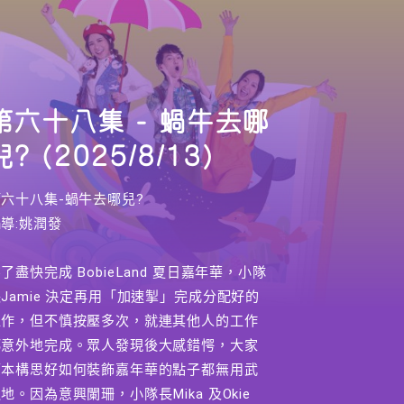
第六十八集 - 蝸牛去哪
兒? (2025/8/13)
第六十八集-蝸牛去哪兒?
導:姚潤發
了盡快完成 BobieLand 夏日嘉年華，小隊
Jamie 決定再用「加速掣」完成分配好的
工作，但不慎按壓多次，就連其他人的工作
都意外地完成。眾人發現後大感錯愕，大家
原本構思好如何裝飾嘉年華的點子都無用武
地。因為意興闌珊，小隊長Mika 及Okie