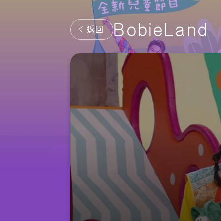
BobieLand
返回