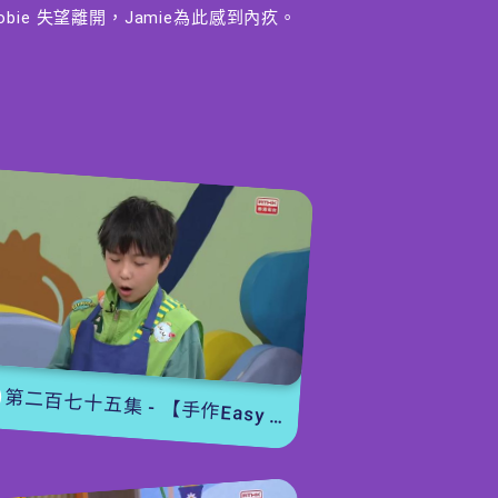
obie 失望離開，Jamie為此感到內疚。
More More魔術see】
agic Kevin今次帶來他五歲時學習的第一個
魔術，小園友們有機會學做這小把戲。
agic Kelvin更即場邀請小園友出來分享自
創的魔術故事，你都想成為小小魔術師，就
不要錯過啦。
Yummy Time】
三文治都可以變成蝸牛?大家只要利用麵包、
火腿、芝士和蛋等材料，就可以把普通三文
治搖身一變，成為栩栩如生的蝸牛，大家甚
第二百七十五集 - 【手作Easy Job】 盆栽磨菇 【Yummy Time】仲夏蝴蝶粉
至可以利用不同配料，咸甜皆可，製作一隻
屬於你獨一無二的蝸牛捲卷三文治。