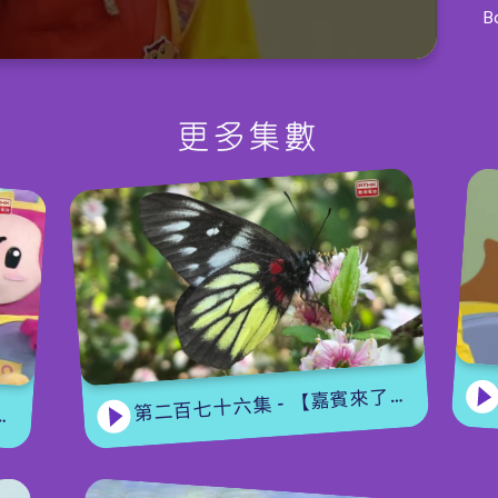
B
【
M
更多集數
M
【
第二百七十六集 - 【嘉賓來了】 蝴蝶專家