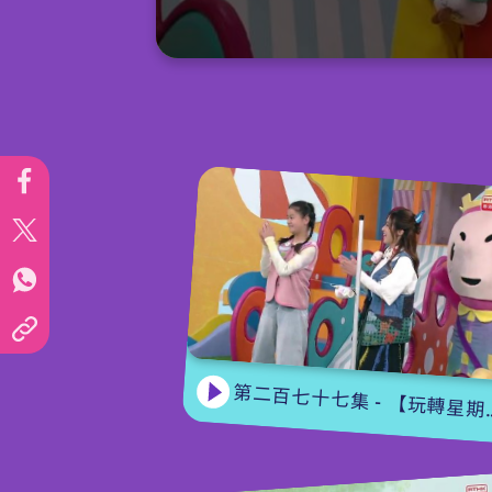
0
seconds
of
15
minutes,
6
seconds
Volume
90%
第二百七十七集 - 【玩轉星期五】 蝴蝶變變變