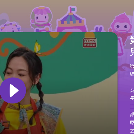
編
為
長
之