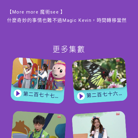
【More more 魔術see 】
什麼奇妙的事情也難不過Magic Kevin，時間轉移當然
也難不到他，無論時間倒行，抑或去到將來，也在他的
掌握之內。
更多集數
【手作Easy Job】
沒有鐘錶之前，人類會用沙漏作計時器，原來自行製作
沙漏也十分簡單，
Kevin哥哥會教大家製作不同類型的沙漏，當中較特別
第二百七十六集 - 【嘉賓來了】 蝴蝶專家
第二百七十七集 - 【玩轉星期五】 蝴蝶變變變
的液體沙漏，製作起來也不複雜。