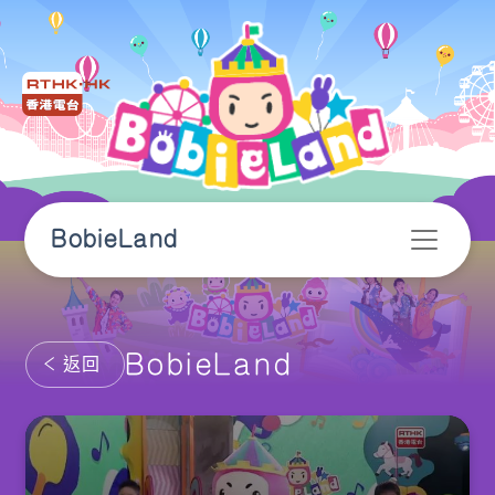
BobieLand
BobieLand
返回