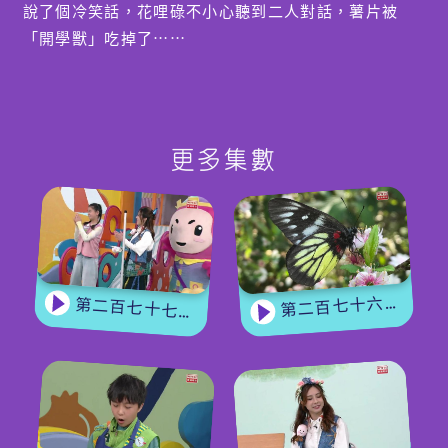
說了個冷笑話，花哩碌不小心聽到二人對話，薯片被
「開學獸」吃掉了⋯⋯
【故事時間】《1, 2, 3 上學去》
今集繼續有星級媽媽沈卓盈（Jess）為小朋友講故
事，上集講到波波到不同學校探險，今日繼續學校一日
更多集數
遊，一直玩到放學回家，波波急不及待跟媽媽分享經
歷：每間學校都有不同特色，但大家都是愉快地學習和
玩耍，令波波更期待明年可以上學去。
第二百七十六集 - 【嘉賓來了】 蝴蝶專家
第二百七十七集 - 【玩轉星期五】 蝴蝶變變變
【故事小手工】
只需要簡單材料如顏色紙、兩腳釘，配合使用圓規、