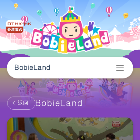
BobieLand
BobieLand
返回