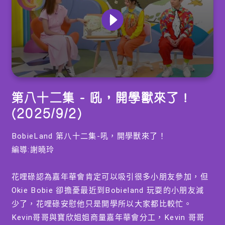
0
seconds
第八十二集 - 吼，開學獸來了！
of
0
(2025/9/2)
seconds
BobieLand 第八十二集-吼，開學獸來了！
編導:謝曉玲
花哩碌認為嘉年華會肯定可以吸引很多小朋友參加，但
Okie Bobie 卻擔憂最近到Bobieland 玩耍的小朋友減
少了，花哩碌安慰他只是開學所以大家都比較忙。
Kevin哥哥與寶欣姐姐商量嘉年華會分工，Kevin 哥哥