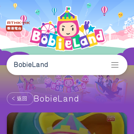
BobieLand
BobieLand
返回