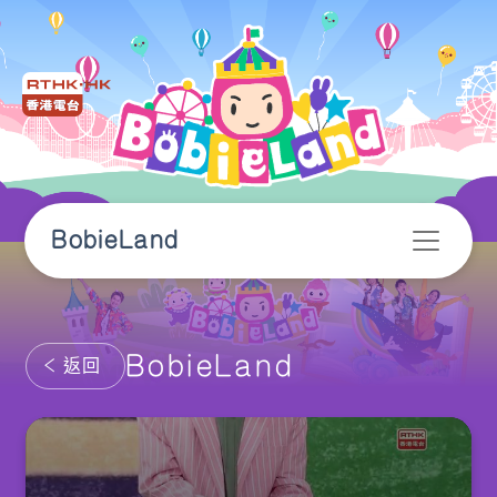
BobieLand
BobieLand
返回