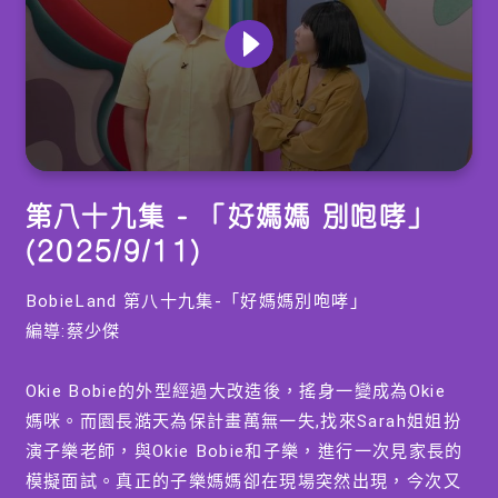
0
seconds
第八十九集 - 「好媽媽 別咆哮」
of
0
(2025/9/11)
seconds
BobieLand 第八十九集-「好媽媽別咆哮」
編導:蔡少傑
Okie Bobie的外型經過大改造後，搖身一變成為Okie
媽咪。而園長澔天為保計畫萬無一失,找來Sarah姐姐扮
演子樂老師，與Okie Bobie和子樂，進行一次見家長的
模擬面試。真正的子樂媽媽卻在現場突然出現，今次又