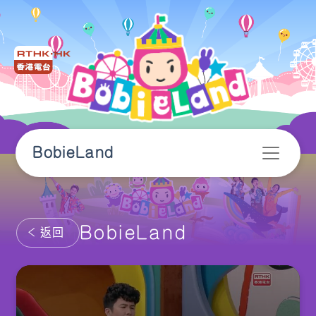
BobieLand
BobieLand
返回