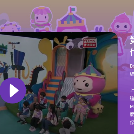
B
上
這
M