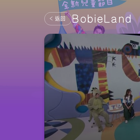
BobieLand
返回