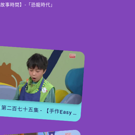
【故事時間】-「恐龍時代」
恐龍先生繼續訴說幾億萬年前的故事，他們
當時的世界有植物也有其他動物，到最後恐
龍雖然滅絕了，但卻以另一個方式留下來。
【冷知識】恐龍有羽毛？
近年經過考古挖掘，發現原來有些恐龍是長
有羽毛的，並不是所有恐龍都長有鱗片，恐
龍長有羽毛會不會與我們以往對恐龍的印象
有所出入？
第二百七十五集 - 【手作Easy Job】 盆栽磨菇 【Yummy Time】仲夏蝴蝶粉