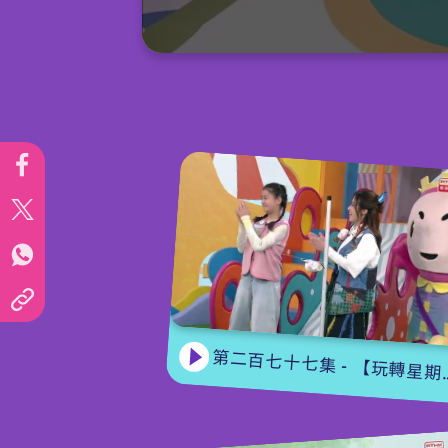
0
seconds
of
15
minutes,
7
seconds
Volume
90%
第二百七十七集 - 【玩轉星期五】 蝴蝶變變變