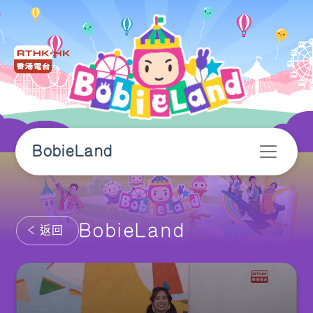
BobieLand
BobieLand
返回