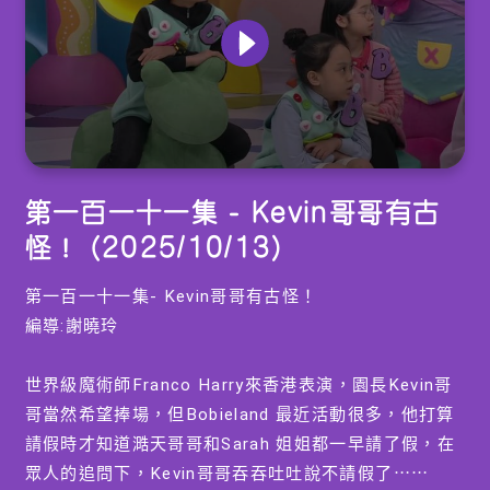
0
seconds
第一百一十一集 - Kevin哥哥有古
of
0
怪！ (2025/10/13)
seconds
第一百一十一集- Kevin哥哥有古怪！
編導:謝曉玲
世界級魔術師Franco Harry來香港表演，園長Kevin哥
哥當然希望捧場，但Bobieland 最近活動很多，他打算
請假時才知道㵆天哥哥和Sarah 姐姐都一早請了假，在
眾人的追問下，Kevin哥哥吞吞吐吐說不請假了⋯⋯