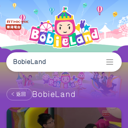
BobieLand
BobieLand
返回