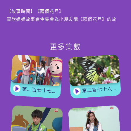
【故事時間】《兩個花旦》
寶欣姐姐故事會今集會為小朋友講《兩個花旦》的故
事：夏娜和華華都被爸媽要求參加粵劇班，可是她們都
不想做花旦呀！夏娜中文較弱，曲譜上的文字都變成了
中文怪，而華華做甚麼都沒自信，身邊出現很多驚青
更多集數
怪。二人怎樣練習都練不好⋯⋯她們能夠跨越學習困
難、一起成為舞台上耀眼的花旦嗎？
【冷知識】
在香港，少數族裔佔了人口大約8.4%，㵆天哥哥和甜
第二百七十六集 - 【嘉賓來了】 蝴蝶專家
第二百七十七集 - 【玩轉星期五】 蝴蝶變變變
CC會介紹不同少數族裔的文化及生活習慣，大家在認
識少數族裔的朋友時要留意及尊重他們的文化。