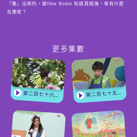
「整」出來的。當Okie Bobie 知道真相後，會有什麼
反應呢？
【玩轉星期五】
為迎接即將舉行的全運會，配合全城運動氣氛，這個星
期【玩轉星期五】的遊戲，需要考考兩隊小朋友體能及
更多集數
技術。通過兩個回合的比賽，究竟「過山車隊」及「海
盜船隊」哪一隊能贏得BobieLand 遊玩卷呢？
第二百七十五集 - 【手作Easy Job】 盆栽磨菇 【Yummy Time】仲夏蝴蝶粉
第二百七十六集 - 【嘉賓來了】 蝴蝶專家