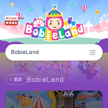
BobieLand
BobieLand
返回