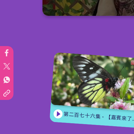
0
seconds
of
15
minutes,
7
seconds
Volume
90%
第二百七十六集 - 【嘉賓來了】 蝴蝶專家