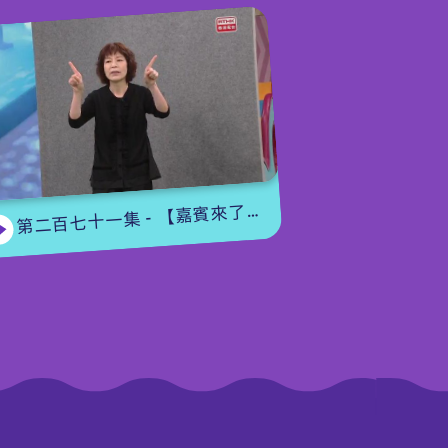
第二百七十一集 - 【嘉賓來了】用手語唱歌