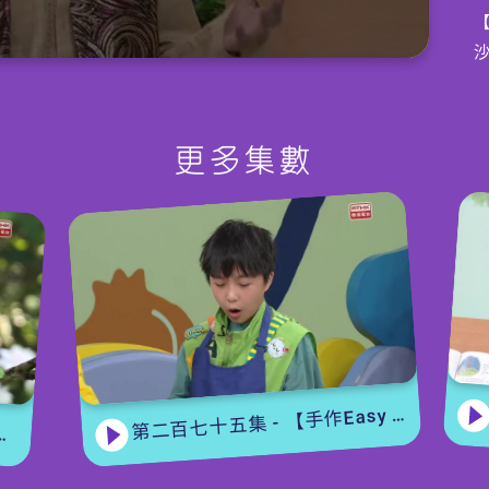
更多集數
編
第二百七十五集 - 【手作Easy Job】 盆栽磨菇 【Yummy Time】仲夏蝴蝶粉