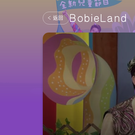
BobieLand
返回