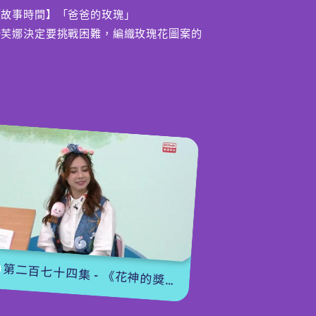
【故事時間】「爸爸的玫瑰」
沙芙娜決定要挑戰困難，編織玫瑰花圖案的
地毯送給爸爸，過程非常辛勞，但馮著沙芙
娜的勇氣和恆心，最終能成功嗎?
導:黃雅茵
第二百七十四集 - 《花神的獎勵》下集