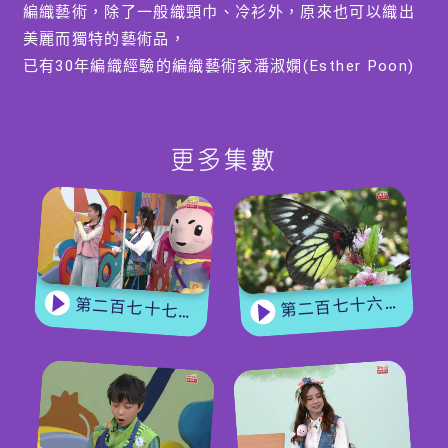
編織藝術，除了一般織頸巾、冷衫外，原來也可以織出
美麗而獨特的藝術品，
已有30年編織經驗的編織藝術家潘淑嫻(Esther Poon)
會和大家分享她的難忘作品和教授大人小朋友的入門編
織技巧-「手指編織」。
更多集數
編導:黃雅茵
第二百七十六集 - 【嘉賓來了】 蝴蝶專家
第二百七十七集 - 【玩轉星期五】 蝴蝶變變變