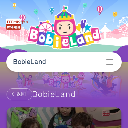
BobieLand
BobieLand
返回