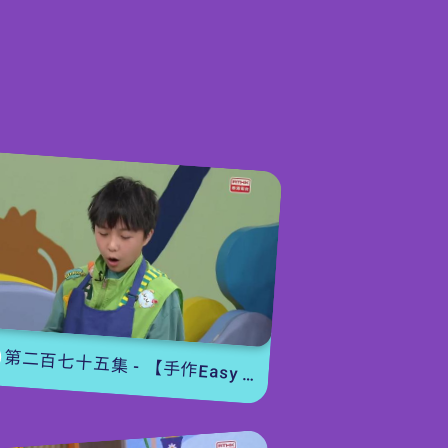
【故事時間】《世界上最棒的爸爸》下
本集繼續有此繪本作者梁雅怡親身來到
obieLand同大家分享《世界上最棒的爸
爸》。故事講到小滿跟爺爺繼續對話，由地
球講到外太空。小滿想到如果全世界的爸爸
都是太空建築師，在外太空築起公園，那樣
盪鞦韆便不用排隊了。不過，到時候，太空
會否因為太多人而激嬲外星人，引發星球大
戰呢？又如果，全世界的爸爸都是超人，那
就可以保護人類了。說著，超人出現了。原
來是小滿爸爸戴著超人面具來到茶餐廳。難
道小滿的爸爸是在超人公司上班的？整個故
第二百七十五集 - 【手作Easy Job】 盆栽磨菇 【Yummy Time】仲夏蝴蝶粉
事雖然是小滿的想像，小滿的爸爸當然不是
在超人公司上班，但在小滿心目中，因著爸
爸的陪伴、照顧和以及與小滿擁有美好的時