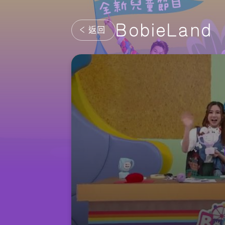
BobieLand
返回