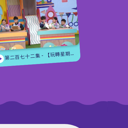
光，爸爸也是超人一樣的棒。
編導：黃智剛
第二百七十二集 - 【玩轉星期五】眼力大挑戰