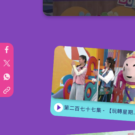
0
seconds
of
15
minutes,
7
seconds
Volume
90%
第二百七十七集 - 【玩轉星期五】 蝴蝶變變變