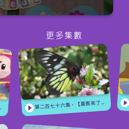
B
更多集數
第二百七十六集 - 【嘉賓來了】 蝴蝶專家