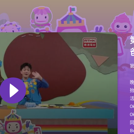
晚
活
O
O
B