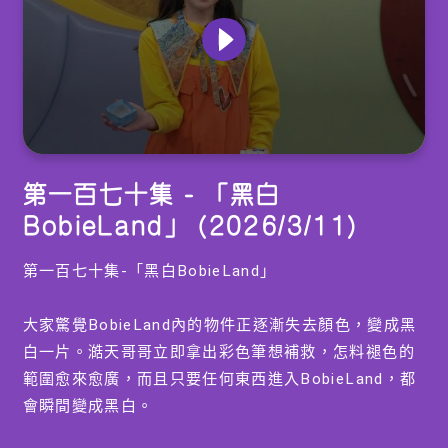
0
seconds
第一百七十集 - 「黑白
of
15
BobieLand」 (2026/3/11)
minutes,
7
seconds
第一百七十集-「黑白BobieLand」
大家驚覺BobieLand內的物件正逐漸失去顏色，變成黑
白一片。澔天哥哥立即拿出彩色筆想補救，怎料褪色的
範圍愈來愈廣，而且只要任何東西進入BobieLand，都
會瞬間變成黑白。