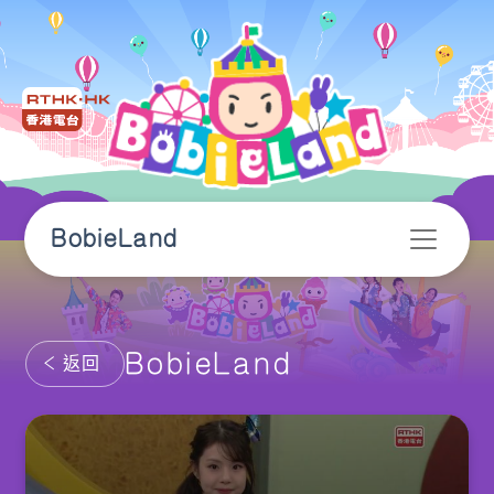
BobieLand
BobieLand
返回