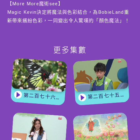
【More More魔術see】
Magic Kevin決定將魔法與色彩結合，為BobieLand重
新帶來繽紛色彩，一同變出令人驚嘆的「顏色魔法」！
【手作EASY JOB】
園長碌碌姐姐聯同小隊長QQ，教導大家利用摺紙，親
更多集數
手打造一個充滿個人特色的彩色小社區。
編導：蔡少傑
第二百七十五集 - 【手作Easy Job】 盆栽磨菇 【Yummy Time】仲夏蝴蝶粉
第二百七十六集 - 【嘉賓來了】 蝴蝶專家