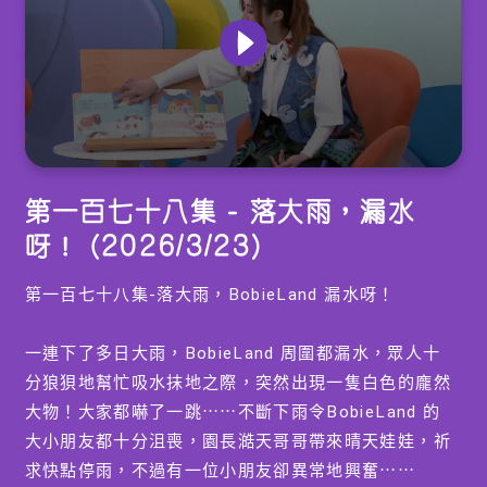
0
seconds
第一百七十八集 - 落大雨，漏水
of
0
呀！ (2026/3/23)
seconds
第一百七十八集-落大雨，BobieLand 漏水呀！
一連下了多日大雨，BobieLand 周圍都漏水，眾人十
分狼狽地幫忙吸水抹地之際，突然出現一隻白色的龐然
大物！大家都嚇了一跳⋯⋯不斷下雨令BobieLand 的
大小朋友都十分沮喪，園長澔天哥哥帶來晴天娃娃，祈
求快點停雨，不過有一位小朋友卻異常地興奮⋯⋯