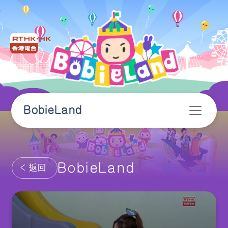
BobieLand
BobieLand
返回