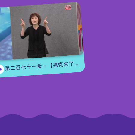
第二百七十一集 - 【嘉賓來了】用手語唱歌