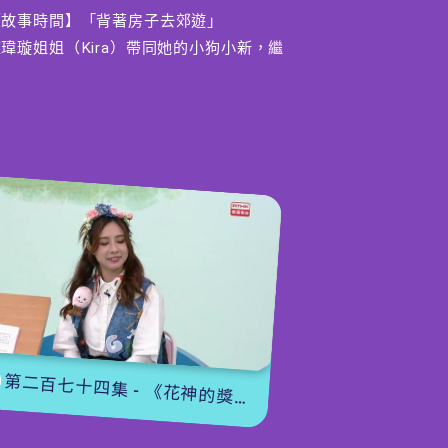
【故事時間】「背著房子去郊遊」
瑋璇姐姐（Kira）帶同她的小狗小新，繼
續跟大家講故事。小狗和小貓繼續牠們郊遊
的旅程，但小貓仍然不斷吩咐小狗替牠做
事，牠們到了一棵大樹，小貓命令小狗爬上
大樹，但小狗不小心跌了下來受傷了，牠們
最後能夠順利完成旅程嗎?小貓有沒有因此而
感到內疚呢？
導:黃雅茵
第二百七十四集 - 《花神的獎勵》下集