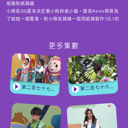
紙箱狗紙箱貓
小隊長QQ還未決定養小狗抑或小貓，園長Kevin哥哥為
了給她一個驚喜，和小隊長鋒鋒一起用紙箱製作1比1的
紙箱狗，更用圖畫紙製作可愛且會彈起的紙箱貓，簡單
又易做。
更多集數
【Yummy Time】
蔬菜雞球波波
寵物吃的乾糧一向很乾身，如果想讓小狗吃新鮮食材，
可以自己親手做的。園長碌碌姐姐和小園友恩欣，會教
大家製作蔬菜雞球波波，營養滿滿且無加添，小狗和主
第二百七十六集 - 【嘉賓來了】 蝴蝶專家
第二百七十七集 - 【玩轉星期五】 蝴蝶變變變
人一起實行健康飲食。
編導:黃雅茵