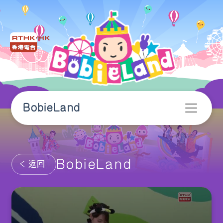
BobieLand
BobieLand
返回