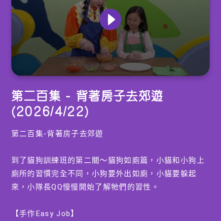
0
seconds
第二百集 - 背著房子去郊遊
of
15
(2026/4/22)
minutes,
7
seconds
第二百集-背著房子去郊遊
到了貓狗訓練班的第二關～貓狗如廁篇，小貓和小狗上
廁所的習慣完全不同，小狗要外出如廁，小貓要躲起
來，小隊長QQ慢慢開始了解牠們的習性。
【手作Easy Job】