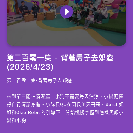
0
seconds
第二百零一集 - 背著房子去郊遊
of
0
(2026/4/23)
seconds
第二百零一集-背著房子去郊遊
來到第三關～清潔篇，小狗不需要每天沖涼，小貓更懂
得自行清潔身體。小隊長QQ在園長澔天哥哥、Sarah姐
姐和Okie Bobie的引導下，開始慢慢掌握到怎樣照顧小
貓和小狗。