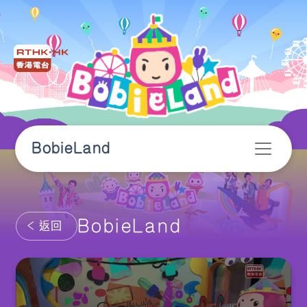
BobieLand
BobieLand
返回