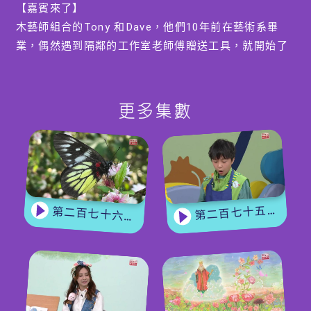
【嘉賓來了】
木藝師組合的Tony 和Dave，他們10年前在藝術系畢
業，偶然遇到隔鄰的工作室老師傅贈送工具，就開始了
木藝師生涯。一邊創作藝術品，一邊就自行設計木製玩
具，貪玩的性格卻為小朋友帶來無窮樂趣。他們還帶來
木製陀螺、木製投射器、木製飛機發射器、木製電動車
更多集數
等等，讓現場小朋友比試一番，樂趣無窮。
編導:黃雅茵
第二百七十五集 - 【手作Easy Job】 盆栽磨菇 【Yummy Time】仲夏蝴蝶粉
第二百七十六集 - 【嘉賓來了】 蝴蝶專家