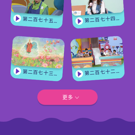
【冷知識】
火山是怎樣形成的？原來是因為板塊活動，令地殼出現
第二百七十四集 - 《花神的獎勵》下集
第二百七十五集 - 【手作Easy Job】 盆栽磨菇 【Yummy Time】仲夏蝴蝶粉
裂縫，地底的岩漿噴出地面形成火山。香港亦有一個糧
船灣超級火山，不過地底已經沒有岩漿活動，上次爆發
已是一億四千萬年前！
第二百七十二集 - 【玩轉星期五】眼力大挑戰
第二百七十三集 - 《花神的獎勵》上集
更多