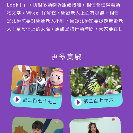
Look！」，與很多動物近距離接觸，相信會懂得看動
物文字。Wheel 仔解釋，聖誕老人上面有抓痕，相信
是北極熊要對聖誕老人不利，懷疑北極熊要捉走聖誕老
人！至於信上的太陽，應該是指行動時間，大家要在日
落之前行動！眾人聽後大驚，想盡辦法營救聖誕老人！
【手作 Easy Job】
更多集數
園長澔天哥哥利用雞蛋盒以及廁紙筒，製作沙漠場景，
當然少不了 BobieLand 的一眾人物！來吧，一起製作
「Okie Bobie ＆ Friends 在浩瀚的沙漠中把臂遊
玩」！
第二百七十六集 - 【嘉賓來了】 蝴蝶專家
第二百七十七集 - 【玩轉星期五】 蝴蝶變變變
【跟住Wheel仔周圍Look】
爬蟲類是地球上最古老的陸生脊椎動物,而蜥蜴就是爬
蟲類中最大嘅一群，種類數目超過三千種！今集
Wheel仔會向大家介紹外形特別的松果蜥！