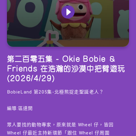
0
seconds
第二百零五集 - Okie Bobie ＆
of
15
Friends 在浩瀚的沙漠中把臂遊玩
minutes,
6
(2026/4/29)
seconds
BobieLand 第205集-北極熊捉走聖誕老人？
編導:區達開
眾人要找的動物專家，原來就是 Wheel 仔，皆因
Wheel 仔最近主持新環節「跟住 Wheel 仔周圍