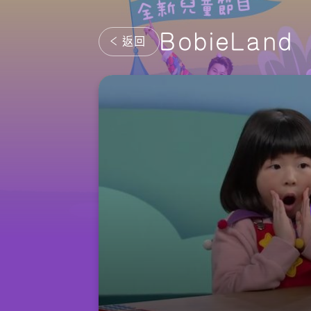
BobieLand
返回