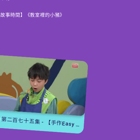
【故事時間】《教室裡的小豬》
豬被老師趕出了學校，不過幸好Okie
obie 很快接納了小豬來BobieLand 一起
玩。小豬更分享了回到豬欄的心路歷程。
【冷知識】課室裡的貓老師
香港有一間中學，收養了三隻流浪貓，老師
和同學會輪流在「貓舍」當值，照顧貓貓。
同學們究竟從三位「貓老師」身上學到什麼
知識？
編導：吳諾雯
第二百七十五集 - 【手作Easy Job】 盆栽磨菇 【Yummy Time】仲夏蝴蝶粉