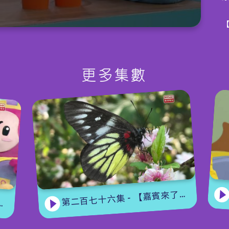
小
B
更多集數
第二百七十六集 - 【嘉賓來了】 蝴蝶專家