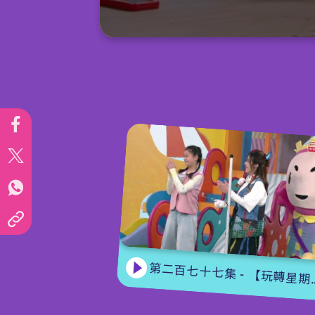
0
seconds
of
15
minutes,
7
seconds
Volume
90%
第二百七十七集 - 【玩轉星期五】 蝴蝶變變變