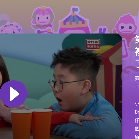
B
個
原