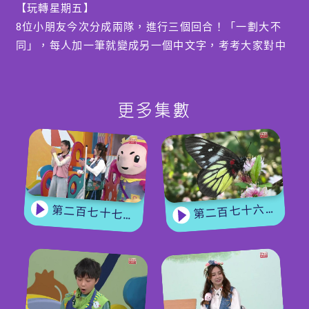
【玩轉星期五】
8位小朋友今次分成兩隊，進行三個回合！「一劃大不
同」，每人加一筆就變成另一個中文字，考考大家對中
文字的認識；「同心協力齊建造」，4人小隊會合力建
造一個「金字塔」；最後「是非跳跳跳」考驗各位小朋
友的即時反應和常識，勝出的一隊將會獲得BobieLand
更多集數
大遊玩劵。
編導：吳諾雯
第二百七十六集 - 【嘉賓來了】 蝴蝶專家
第二百七十七集 - 【玩轉星期五】 蝴蝶變變變