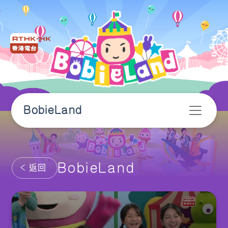
BobieLand
BobieLand
返回