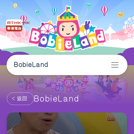
BobieLand
BobieLand
返回