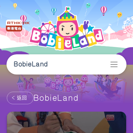
BobieLand
BobieLand
返回