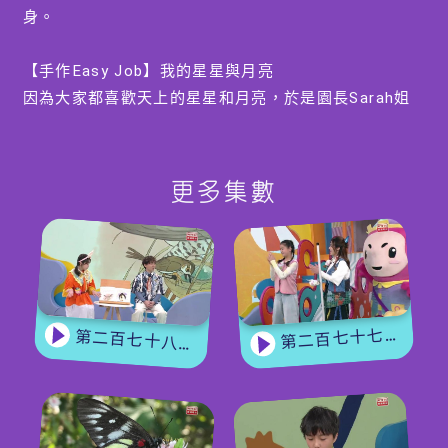
身。
【手作Easy Job】我的星星與月亮
因為大家都喜歡天上的星星和月亮，於是園長Sarah姐
姐就利用簡單的材料教大家製作屬於自己獨一無二的星
星與月亮。
更多集數
【冷知識】一閃一閃小星星
經常聽到「一閃一閃小星星」，但原來星星是不會閃
的。那為甚麼我們看向天上的星星時，會覺得星星在閃
呢？
第二百七十七集 - 【玩轉星期五】 蝴蝶變變變
第二百七十八集 - 《鳥兒築巢》
編導：余穎思