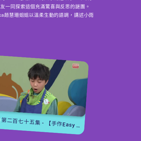
朋友一同探索這個充滿驚喜與反思的謎團。
Aka趙慧珊姐姐以溫柔生動的語調，講述小雨
逐步發現玩具消失的線索，過程中充滿驚
訝、擔憂及意想不到的轉折。故事緊扣「珍
惜」與「有手尾」的主題，啟發小朋友思考
如何善待自己的玩具及身邊的事物。
【冷知識】
heel仔突然被西瓜擊中？！原來是一粒懷
舊的玩具西瓜波。究竟西瓜波是如何製作而
成？這個可愛而獨特的玩具背後有著怎樣有
的製作過程？讓Wheel仔為大家揭開箇中
秘密，一同增長見聞。
第二百七十五集 - 【手作Easy Job】 盆栽磨菇 【Yummy Time】仲夏蝴蝶粉
編導：蔡少傑