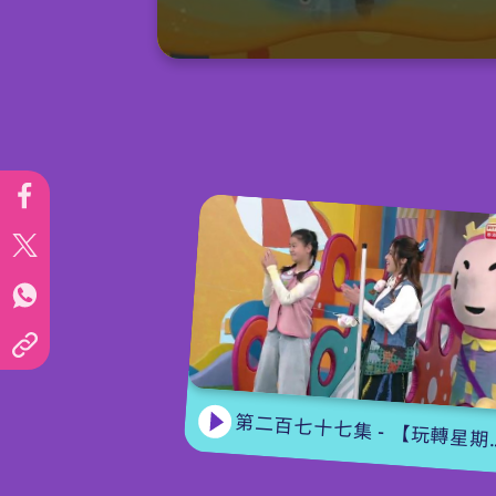
0
seconds
of
15
minutes,
7
seconds
Volume
90%
第二百七十七集 - 【玩轉星期五】 蝴蝶變變變