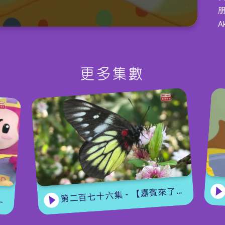
更多集數
W
趣
第二百七十六集 - 【嘉賓來了】 蝴蝶專家