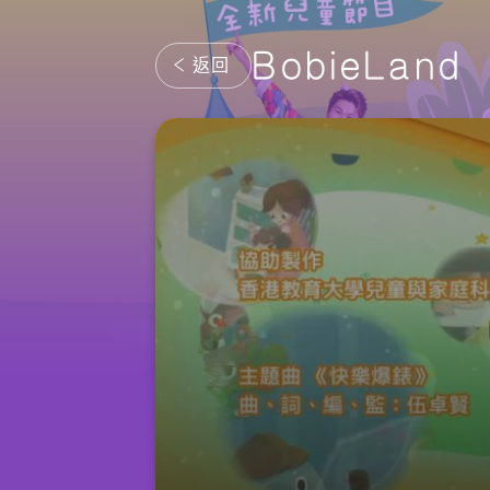
BobieLand
返回