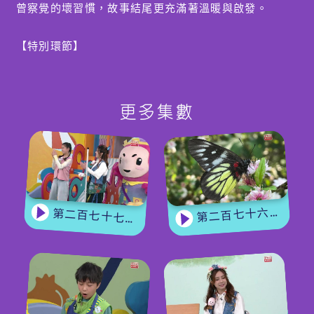
曾察覺的壞習慣，故事結尾更充滿著溫暖與啟發。
【特別環節】
BobieLand全新兒歌《愛惜這地球》足版MV首播！
Aka趙慧珊特別為這首兒歌到農莊拍攝MV，除了一邊
欣賞Aka甜美的歌聲，也可一睹Aka的美麗畫作。
更多集數
BobieLand的觀眾可一同欣賞這首新歌《愛惜這地
球》，齊心為地球打氣。歌曲清新可愛，MV畫面充滿
童趣與環保元素，還有可愛的小隊長Mika 甜美演出，
想必讓小朋友深深愛上。
編導：蔡少傑
第二百七十六集 - 【嘉賓來了】 蝴蝶專家
第二百七十七集 - 【玩轉星期五】 蝴蝶變變變