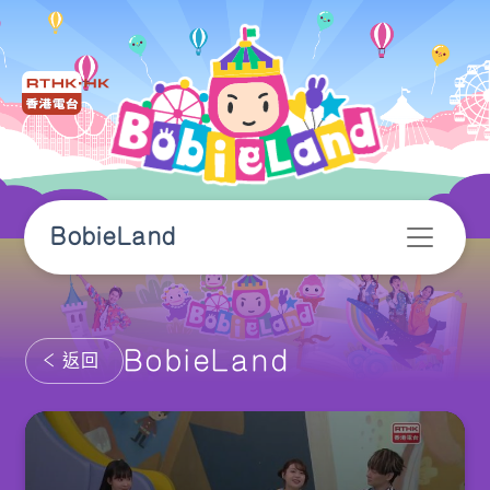
BobieLand
BobieLand
返回