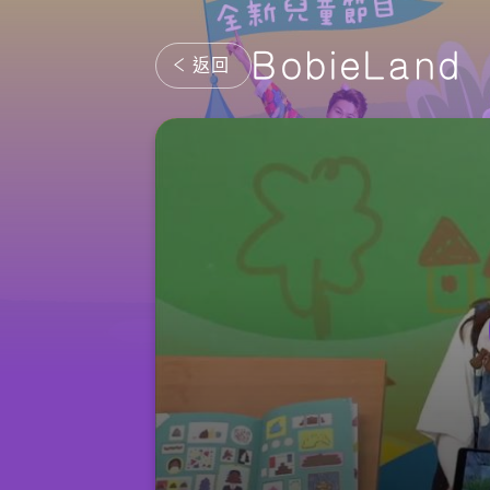
BobieLand
返回