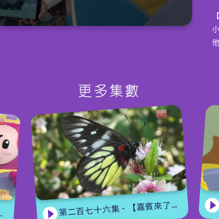
更多集數
第二百七十六集 - 【嘉賓來了】 蝴蝶專家