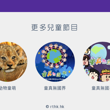
更多兒童節目
動物童萌
童真無國界
童真無國
© rthk.hk