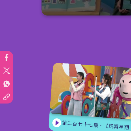
0
seconds
of
15
minutes,
6
seconds
Volume
90%
第二百七十七集 - 【玩轉星期五】 蝴蝶變變變