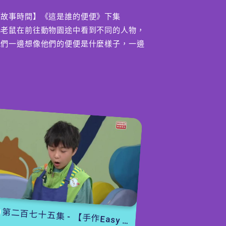
【故事時間】《這是誰的便便》下集
小老鼠在前往動物園途中看到不同的人物，
他們一邊想像他們的便便是什麼樣子，一邊
大笑不停，爸爸忍不住跟他們說「便便都是
一模一樣的」！究竟如何一樣呢？
【冷知識】貓屎咖啡
貓屎咖啡是世界上最昂貴的咖啡之一，它的
製作過程確實如其名，與「貓屎」有關！而
這種「貓」是來自印尼的麝香貓，到底貓屎
咖啡為何如此昂貴？
編導：吳諾雯
第二百七十五集 - 【手作Easy Job】 盆栽磨菇 【Yummy Time】仲夏蝴蝶粉