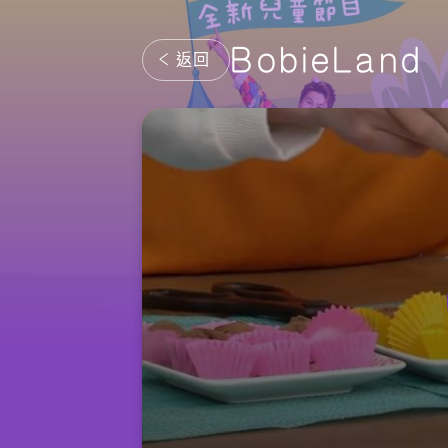
BobieLand
返回