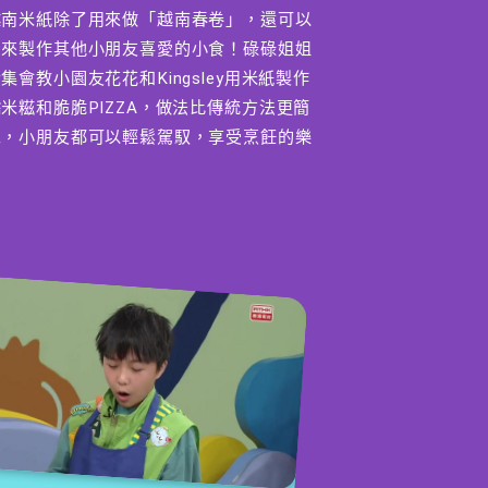
越南米紙除了用來做「越南春卷」，還可以
用來製作其他小朋友喜愛的小食！碌碌姐姐
集會教小園友花花和Kingsley用米紙製作
米糍和脆脆PIZZA，做法比傳統方法更簡
單，小朋友都可以輕鬆駕馭，享受烹飪的樂
趣。
跟住Wheel 仔周圍Look】
heel 仔今次帶我們去Look Look 的動物朋
友，是雄偉的丹頂鶴和漂亮的藍鶴小姐。
編導：吳諾雯