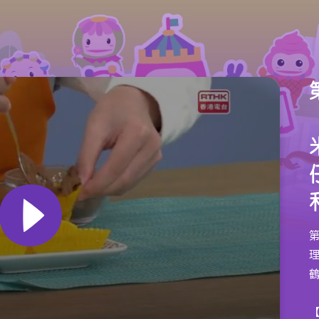
第
理
【