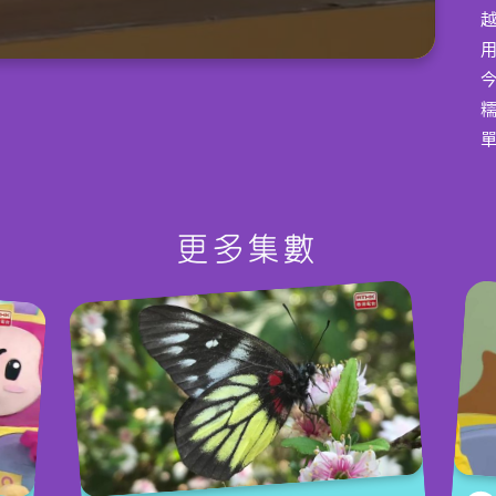
今
糯
【
更多集數
W