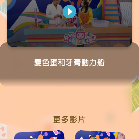
0
seconds
of
變色蛋和牙膏動力船
0
seconds
更多影片