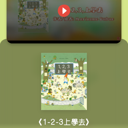
0
seconds
of
8
minutes,
40
seconds
《1-2-3上學去》