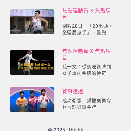
焦點運動員 X 焦點項
目
倒數20日｜「20出頭，
全運展身手」，盤點港
隊新星
焦點運動員 X 焦點項
目
孫一文：從奧運銅牌到
女子重劍金牌的傳奇之
路｜專訪中國劍擊名將
賽事速遞
成功衛冕 樊振東勇奪
乒乓球男單金牌
© 2025 rthk.hk