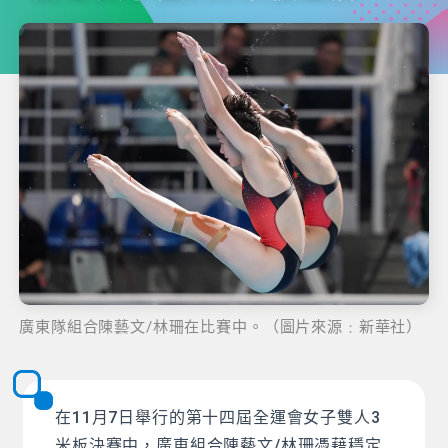
廣東隊組合陳藝文/林珊在比賽中。（圖片來源﹕新華社）
在11月7日舉行的第十四屆全運會女子雙人3
米板決賽中，廣東組合陳藝文/林珊憑藉穩定