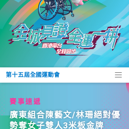
第十五屆全國運動會
賽事速遞
廣東組合陳藝文/林珊絕對優
勢奪女子雙人3米板金牌