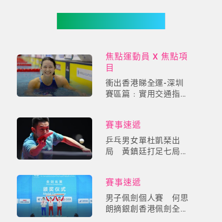
你可能有興趣
焦點運動員 X 焦點項
目
衝出香港睇全運-深圳
賽區篇﹕實用交通指
南，精選羽毛球、游
泳、足球、拳擊觀戰懶
賽事速遞
人包
乒乓男女單杜凱琹出
局 黃鎮廷打足七局晉
級十六強
賽事速遞
男子佩劍個人賽 何思
朗摘銀創香港佩劍全運
最佳戰績