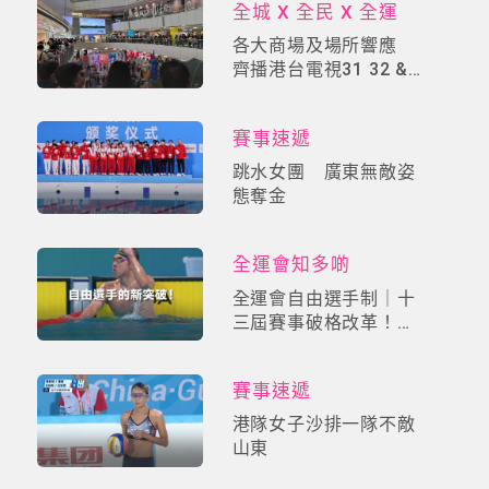
全城 X 全民 X 全運
各大商場及場所響應
齊播港台電視31 32 &
36 睇全運撐港隊
賽事速遞
跳水女團 廣東無敵姿
態奪金
全運會知多啲
全運會自由選手制｜十
三屆賽事破格改革！
10+體制外猛人逆襲奪
門票
賽事速遞
港隊女子沙排一隊不敵
山東