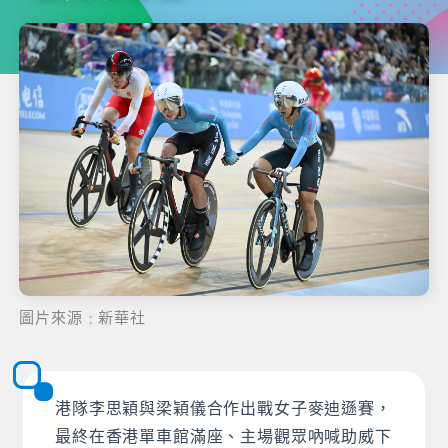
圖片來源﹕新華社
港隊李思穎與梁穎儀合作出戰女子麥迪遜賽，
最終在香港單車館滿座、主場觀眾吶喊助威下