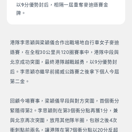
以9分優勢封后，相隔一屆重奪麥迪遜賽金
牌。
港隊李思穎與梁穎儀合作出戰場地自行車女子麥迪
遜賽，在全程30公里共120圈賽事中，港隊中段與
北京成功突圍，最終港隊越戰越勇，以9分優勢封
后。李思穎亦繼早前揚威公路賽之後拿下個人今屆
第二金。
回顧今場賽事，梁穎儀早段與對方突圍，首個衝分
緊隨得第2。李思穎則在第3個衝分點再獲1分，兼
與北京再次突圍，放甩其他隊半圈，包辦之後4次
衝刺點前兩名，讓港隊在第7個衝分點以20分反超