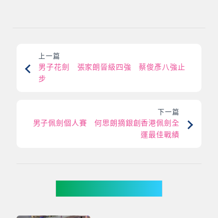
上一篇
男子花劍 張家朗晉級四強 蔡俊彥八強止
步
下一篇
男子佩劍個人賽 何思朗摘銀創香港佩劍全
運最佳戰績
你可能有興趣