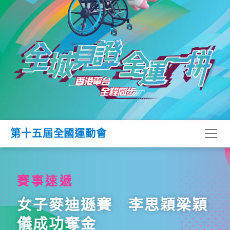
第十五屆全國運動會
賽事速遞
女子麥迪遜賽 李思穎梁穎
儀成功奪金