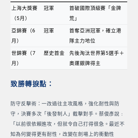
上海大獎賽
冠軍
首破國際頂級賽「金牌
（5月）
荒」
亞錦賽（6
冠軍
首奪亞洲冠軍，確立港
月）
隊主力地位
世錦賽（7
歷史首金
先後淘汰世界第5選手＋
月）
奧運銀牌得主
致勝轉捩點：
防守反擊術：一改過往主攻風格，強化耐性與防
守，決賽多次「後發制人」截擊對手。蔡俊彥說﹕
「以前很依賴進攻，但就令自己打得很急。最近不
知為何變得更有耐性，改變在劍場上的衝動性