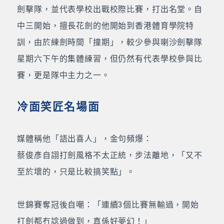
劍擊隊，並代表學校出戰校際比賽，打出名堂。自
中三開始，擅長花劍的他開始到香港體育學院特
訓，由於練劍時間「撞期」，較少參與喇沙劍擊隊
星期六下午的集體練習，但仍然有代表學校參與比
賽，更是隊中主力之一。
冷面笑匠名場面
媒體稱他「語出喜人」，金句頻爆：
蔡俊彥自詡打劍風格不太正統，步法離地，「又不
至於壞的，只是比較搞笑點」。
世錦賽奪冠後自嘲：「連續3個比賽無輸過，開始
打劍都冇諗過做到，真係好夢幻！」