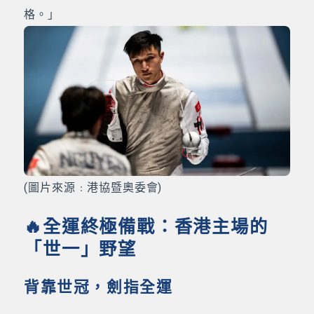
格。」
(圖片來源﹕港協暨奧委會)
🔥全運終極備戰：香港主場的
「世一」野望
背靠世冠，劍指全運