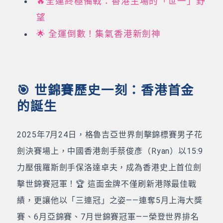
🔥全運終極備戰：香港主場的「世一」野
望
🌟 全運倒數！集氣香港新劍神
🎯 世錦賽歷史一刻：香港首金
的誕生
2025年7月24日，格魯吉亞世界劍擊錦標賽男子花
劍決賽場上，中國香港劍手蔡俊彥（Ryan）以15:9
力壓俄羅斯劍手保洛達卓夫，成為香港史上首位劍
擊世錦賽冠軍！🏆 這面金牌不僅刷新港隊最佳戰
績，更讓他以「三連冠」之姿——連奪5月上海大獎
賽、6月亞錦賽、7月世錦賽冠軍——榮登世界排名