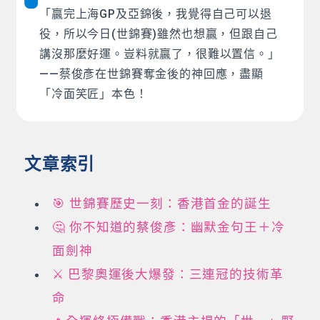
「贏完上海GP及亞錦後，我覺得自己可以退
役，所以今日(世錦賽)雖然也想贏，但跟自己
講沒那麼好運。豈料就贏了，很難以置信。」
——蔡俊彥在世錦賽奪金後的神回應，盡顯
「冷面笑匠」本色！
文章索引
🎯 世錦賽歷史一刻：香港首金的誕生
🤔 你不知道的蔡俊彥：幽默金句王＋冷
面劍神
⚔️ 巴黎奧運後大爆發：三連冠的技術革
命