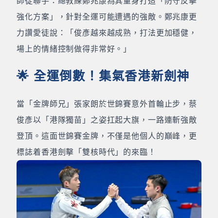
師徒聯手：總教練鄭兆康為其量身打造「防守反擊
強化方案」，針對全運可能遭遇的強敵。鄭兆康更
力讚愛徒說：「俊彥越來越成熟，打法更加穩健，
場上的情緒控制做得非常好。」
🌟 全運倒數！集氣香港新劍神
當「金牌師兄」張家朗於世錦賽意外首輪止步，蔡
俊彥以「港隊獨苗」之姿扛起大旗，一路連斬強敵
登頂。這面世錦賽金牌，不僅是他個人的巔峰，更
標誌着香港劍擊「雙核時代」的來臨！