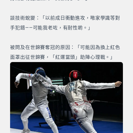
談技術蛻變：「以前成日衝動進攻，𠵱家學識等對
手犯錯——可能我老咗，有耐性啲。」
被問及在世錦賽奪冠的原因：「可能因為換上紅色
面罩出征世錦賽，「紅運當頭」助陣心理戰。」