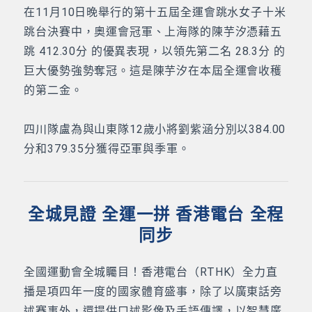
在11月10日晚舉行的第十五屆全運會跳水女子十米
跳台決賽中，奧運會冠軍、上海隊的陳芋汐憑藉五
跳 412.30分 的優異表現，以領先第二名 28.3分 的
巨大優勢強勢奪冠。這是陳芋汐在本屆全運會收穫
的第二金。
四川隊盧為與山東隊12歲小將劉紫涵分別以384.00
分和379.35分獲得亞軍與季軍。
全城見證 全運一拼 香港電台 全程
同步
全國運動會全城矚目！香港電台（RTHK）全力直
播是項四年一度的國家體育盛事，除了以廣東話旁
述賽事外，還提供口述影像及手語傳譯，以智慧廣