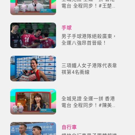
電台 全程同步！#王楚欽
#張雨霏 #羅詩芳 #劉洋
#馬龍
手球
男子手球港隊絕殺廣東，
全運八強昂首晉級！
三項鐵人女子港隊代表韋
祺第4名衝線
全城見證 全運一拼 香港
電台 全程同步！#陳美齡
#梁凱寧 #連詩雅 #羅鈺
文 #沈卓盈
自行車