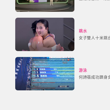
跳水
女子雙人十米跳
游泳
何詩蓓成功躋身女