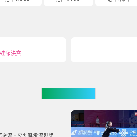
蛙泳決賽
更多影片
流逆流 - 皮划艇激流迴旋