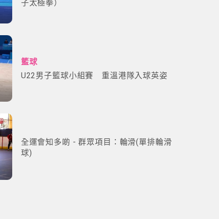
子太極拳）
籃球
U22男子籃球小組賽 重溫港隊入球英姿
全運會知多啲 - 群眾項目：輪滑(單排輪滑
球)