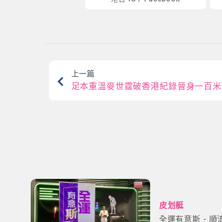
上一篇
足本重溫麥世霆破香港紀錄晉身一百米
皮划艇
全運有意斯 - 順