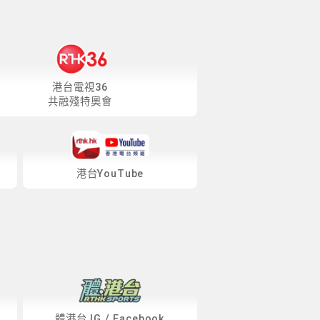
港台電視36
共融殘特奧會
港台YouTube
體港台
IG
/
Facebook