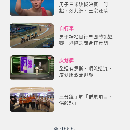
男子三米跳板決賽 何
超、鄭九源、王宗源精華
回顧
自行車
男子場地自行車團體追逐
賽 港隊之間合作無間
皮划艇
全運有意斯 - 順流逆流 -
皮划艇激流迴旋
三分鐘了解「群眾項目﹕
保齡球」
© rthk.hk