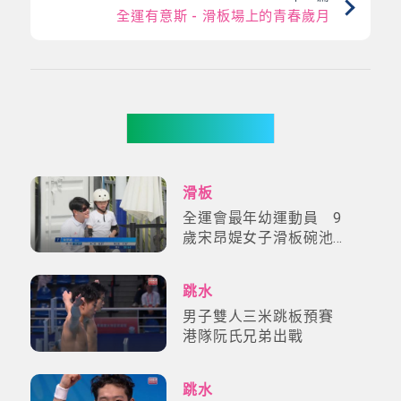
全運有意斯 - 滑板場上的青春歲月
更多影片
滑板
全運會最年幼運動員 9
歲宋昂媞女子滑板碗池登
場
跳水
男子雙人三米跳板預賽
港隊阮氏兄弟出戰
跳水