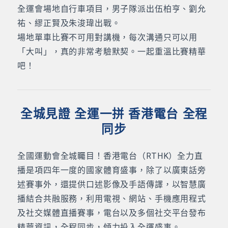
全運會場地自行車項目，男子隊派出伍柏亨、劉允
祐、繆正賢及朱浚瑋出戰。
場地單車比賽不可用對講機，每次溝通只可以用
「大叫」，真的非常考驗默契。一起重溫比賽精華
吧！
全城見證 全運一拼 香港電台 全程
同步
全國運動會全城矚目！香港電台（RTHK）全力直
播是項四年一度的國家體育盛事，除了以廣東話旁
述賽事外，還提供口述影像及手語傳譯，以智慧廣
播結合共融服務，利用電視、網站、手機應用程式
及社交媒體直播賽事，電台以及多個社交平台發布
精華資訊，全程同步，傾力投入全運盛事。