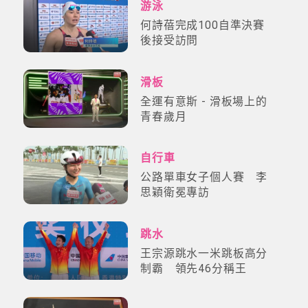
游泳
何詩蓓完成100自準決賽
後接受訪問
滑板
全運有意斯 - 滑板場上的
青春歲月
自行車
公路單車女子個人賽 李
思穎衛冕專訪
跳水
王宗源跳水一米跳板高分
制霸 領先46分稱王