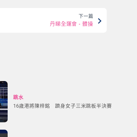
下一篇
丹睇全運會 - 體操
跳水
16歲港將陳梓銘 躋身女子三米跳板半決賽