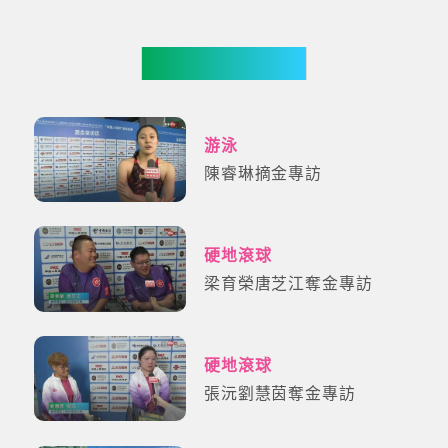
更多影片
游泳
陳睿琳摘金專訪
硬地滾球
梁育榮唐芝江奪金專訪
硬地滾球
張沅劉慧茵奪金專訪