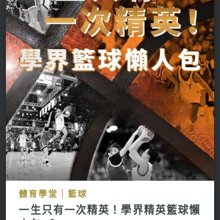
體育學堂｜籃球
一生只有一次精英！學界精英籃球懶