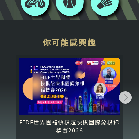
你可能感興趣
FIDE世界團體快棋超快棋國際象棋錦
標賽2026