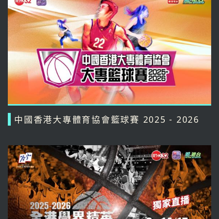
中國香港大專體育協會籃球賽 2025 - 2026