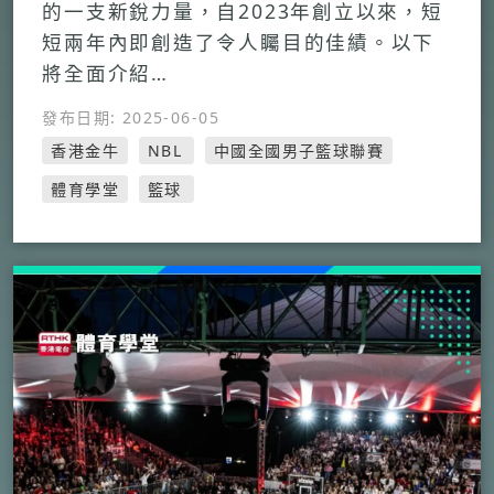
的一支新銳力量，自2023年創立以來，短
短兩年內即創造了令人矚目的佳績。以下
將全面介紹…
發布日期: 2025-06-05
香港金牛
NBL
中國全國男子籃球聯賽
體育學堂
籃球