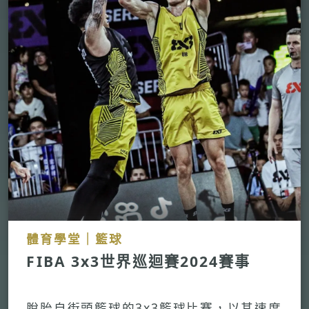
體育學堂｜籃球
FIBA 3x3世界巡迴賽2024賽事
脫胎自街頭籃球的3x3籃球比賽，以其速度