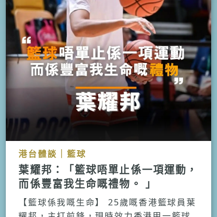
港台體談｜籃球
葉耀邦：「籃球唔單止係一項運動，
而係豐富我生命嘅禮物。 」
【籃球係我嘅生命】 25歲嘅香港籃球員葉
耀邦，主打前鋒，現時效力香港甲一籃球