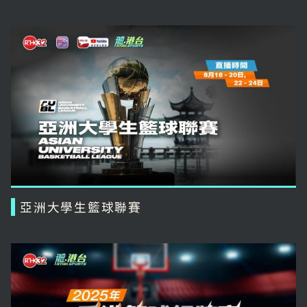
亞洲大學生籃球聯賽