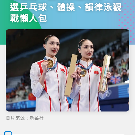
選乒乓球、體操、韻律泳觀
戰懶人包
圖片來源﹕新華社