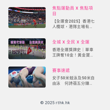
焦點運動員 X 焦點項
目
【全運會2025】香港七
人欖球，港隊主場有力
爭金
全城 X 全民 X 全運
香港全運獎牌史｜單車
王牌奪10金！黃金寶×
李慧詩×張家朗成就傳
奇
賽事速遞
女子50米蛙泳及50米自
由泳 何詩蓓五分鐘極
速連摘兩銅
© 2025 rthk.hk