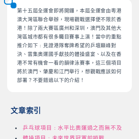
第十五屆全運會即將開鑼，本屆全運會由粵港
澳大灣區聯合舉辦，現場觀戰選擇便不限於香
港！除了兩大賽區廣州和深圳，澳門及其他大
灣區城市都有很多矚目賽事上演！當中的重點
推介如下﹕見證港隊奪牌希望的乒壇巔峰對
決、雲集奧運國手獻技的體操盛宴、以及在香
港不常有機會一看的韻律泳賽事，這三個項目
將於澳門、肇慶和江門舉行，想觀戰應該如何
部署？不要錯過以下的介紹！
文章索引
乒乓球項目﹕水平比奧運過之而無不及
體操項目﹕未來世界冠軍前哨戰