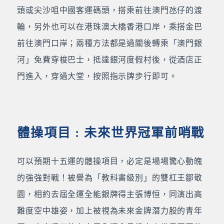
頭或尖沙咀中國客運碼頭，搭乘前往澳門氹仔的渡
輪，另外也可以在港珠澳大橋香港口岸，乘搭金巴
前往澳門口岸；兩種方法都是過關後轉乘「澳門銀
河」免費穿梭巴士，抵達銀河度假村後，從酒店正
門進入，穿過大堂，按照指示牌步行即可。
體操項目﹕未來世界冠軍前哨戰
可以預期十五運的體操項目，必定是場場驚心動魄
的強強對戰！被譽為「教科書級別」的雙杠王鄒敬
園，相約去屆全運全能銀牌得主張博恒，同演出高
難度空中雄姿，加上被視為未來金牌潛力股的青年