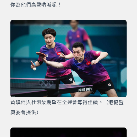
你為他們高聲吶喊呢！
黃鎮廷與杜凱琹期望在全運會奪得佳績。（港協暨
奧委會提供）