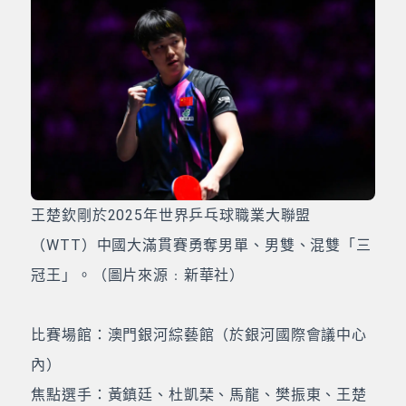
王楚欽剛於2025年世界乒乓球職業大聯盟
（WTT）中國大滿貫賽勇奪男單、男雙、混雙「三
冠王」。（圖片來源﹕新華社）
比賽場館：澳門銀河綜藝館（於銀河國際會議中心
內）
焦點選手：黃鎮廷、杜凱琹、馬龍、樊振東、王楚