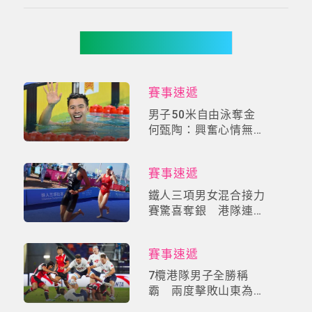
你可能有興趣
賽事速遞
男子50米自由泳奪金
何甄陶：興奮心情無可
替代
賽事速遞
鐵人三項男女混合接力
賽驚喜奪銀 港隊連續
兩日踏上頒獎台
賽事速遞
7欖港隊男子全勝稱
霸 兩度擊敗山東為港
摘第四金