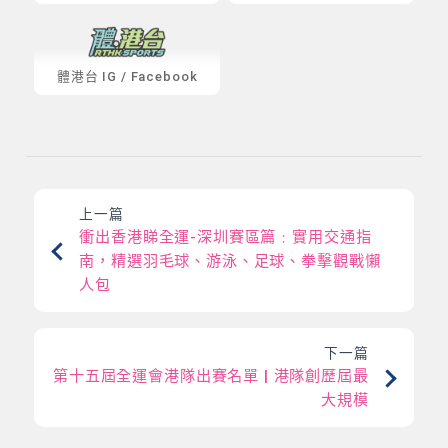
體港台
IG
/
Facebook
上一篇
衝出香港睇全運-深圳賽區篇﹕實用交通指
南，精選羽毛球、游泳、足球、拳擊觀戰懶
人包
下一篇
第十五屆全運會港隊出賽名單 | 港隊創歷屆最
大規模