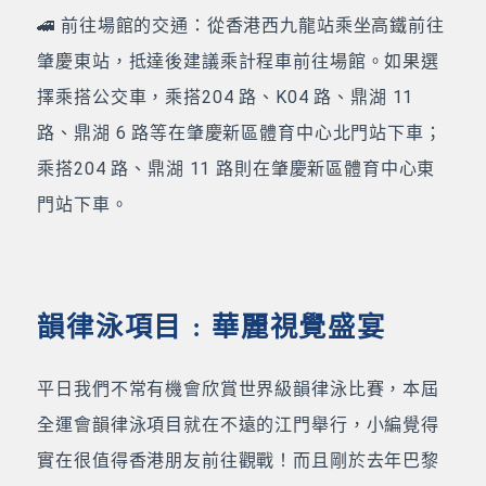
🚄 前往場館的交通：從香港西九龍站乘坐高鐵前往
肇慶東站，抵達後建議乘計程車前往場館。如果選
擇乘搭公交車，乘搭204 路、K04 路、鼎湖 11
路、鼎湖 6 路等在肇慶新區體育中心北門站下車；
乘搭204 路、鼎湖 11 路則在肇慶新區體育中心東
門站下車。
韻律泳項目﹕華麗視覺盛宴
平日我們不常有機會欣賞世界級韻律泳比賽，本屆
全運會韻律泳項目就在不遠的江門舉行，小編覺得
實在很值得香港朋友前往觀戰！而且剛於去年巴黎