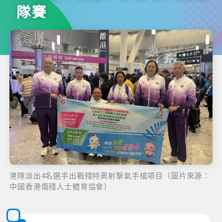
隊賽
港隊派出4名選手出戰殘特奧射擊氣手槍項目（圖片來源：
中國香港傷殘人士體育協會）