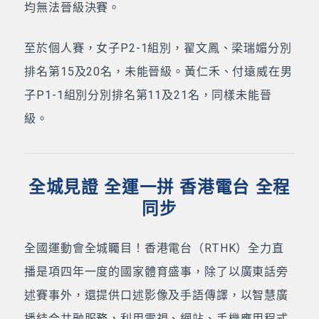
均無法晉級決賽。
至於個人賽，女子P2-1組別，翟文鳳、梁瑞媚分別
排名第15及20名，未能晉級。黃仁禾、付遠威在男
子P1-1組別分別排名第11及21名，同樣未能晉
級。
全城見證 全運一拼 香港電台 全程
同步
全國運動會全城矚目！香港電台（RTHK）全力直
播是項四年一度的國家體育盛事，除了以廣東話旁
述賽事外，還提供口述影像及手語傳譯，以智慧廣
播結合共融服務，利用電視、網站、手機應用程式