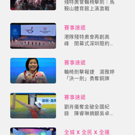
殘特奧會輪椅擊劍｜馬
鞍山體育館上演激戰
賽事速遞
港隊殘特奧會再創高
峰 閉幕式深圳簡約舉
行
賽事速遞
輪椅劍擊報捷 湯雅婷
「決一劍」勇奪銅牌
賽事速遞
劉肖儀奪金破全國紀
錄 陳睿琳摘銀吳卓恩
添銅
全城 X 全民 X 全運