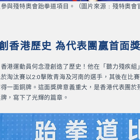
員參與殘特奧會跆拳道項目。（圖片來源﹕殘特奧會
創香港歷史 為代表團贏首面
香港運動員何念澄創造了歷史！他在「聽力殘疾組」男
於淘汰賽以2:0擊敗青海及河南的選手，其後在比
奪得一面銅牌。這面獎牌意義重大，是香港代表團於
獎牌，寫下了光輝的篇章。