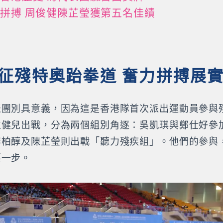
拼搏 周俊健陳芷瑩獲第五名佳績
征殘特奧跆拳道 奮力拼搏展
表團別具意義，因為這是香港隊首次派出運動員參與
位健兒出戰，分為兩個組別角逐：吳凱琪與鄭仕好參
李柏醇及陳芷瑩則出戰「聽力殘疾組」。他們的參與
要一步。