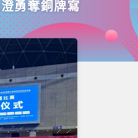
念澄勇奪銅牌寫