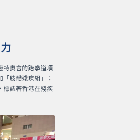
實力
殘特奧會的跆拳道項
加「肢體殘疾組」；
，標誌著香港在殘疾