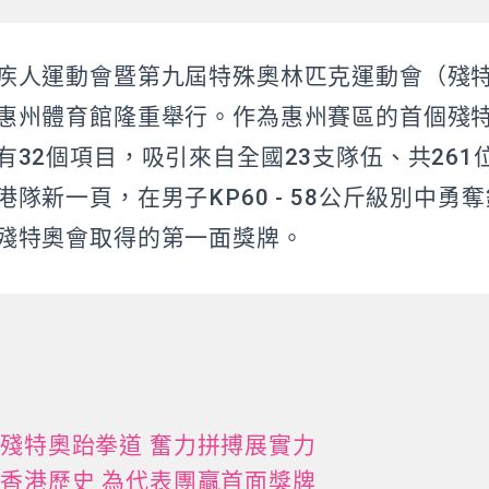
疾人運動會暨第九屆特殊奧林匹克運動會（殘
惠州體育館隆重舉行。作為惠州賽區的首個殘
有32個項目，吸引來自全國23支隊伍、共261
隊新一頁，在男子KP60 - 58公斤級別中勇
殘特奧會取得的第一面獎牌。
殘特奧跆拳道 奮力拼搏展實力
香港歷史 為代表團贏首面獎牌