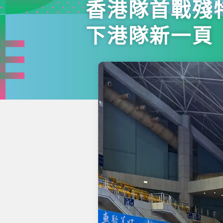
香港隊首戰殘
下港隊新一頁