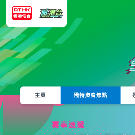
主頁
殘特奧會焦點
賽事速遞