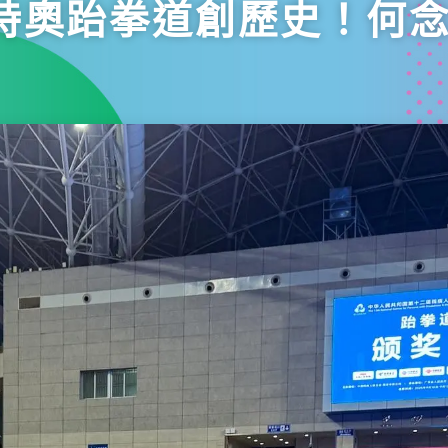
特奧跆拳道創歷史！何