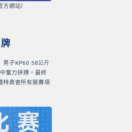
官方網站）
獎牌
子KP60 58公斤
賽中奮力拼搏，最終
殘特奧會所有競賽項