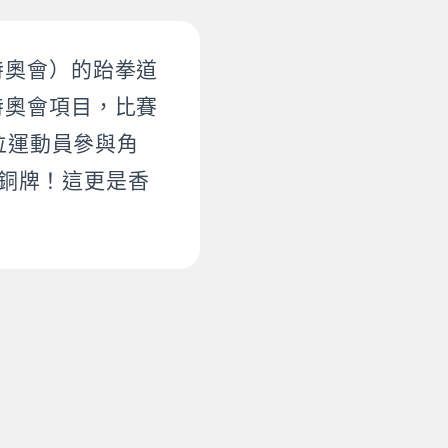
特奧會）的跆拳道
特奧會項目，比賽
位運動員參與角
奪銅牌！這更是香