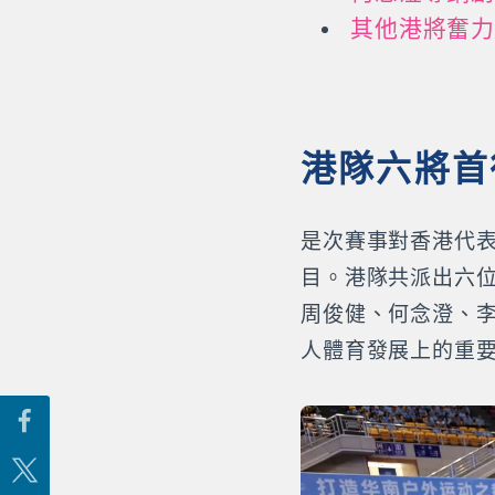
其他港將奮力
港隊六將首
是次賽事對香港代
目。港隊共派出六
周俊健、何念澄、
人體育發展上的重