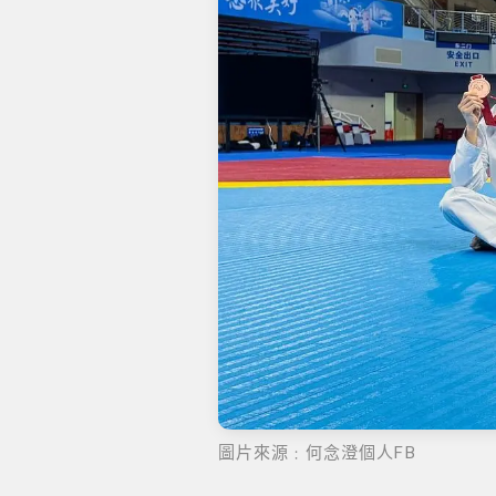
圖片來源﹕何念澄個人FB