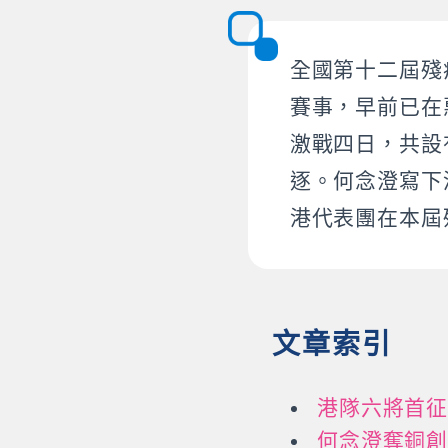
全國第十二屆殘
賽事，早前已在
激戰四日，共設
逐。何念澄寫下港
港代表團在本屆
文章索引
港隊六將首征
何念澄奪銅創