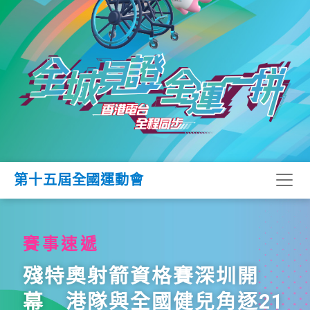
第十五屆全國運動會
賽事速遞
殘特奧射箭資格賽深圳開
幕 港隊與全國健兒角逐21