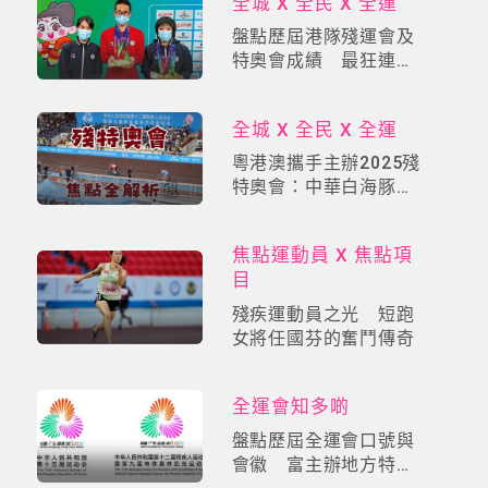
全城 X 全民 X 全運
盤點歷屆港隊殘運會及
特奧會成績 最狂連續
兩屆各橫掃46金
全城 X 全民 X 全運
粵港澳攜手主辦2025殘
特奧會：中華白海豚吉
祥物領航，香港賽區五
大焦點賽事全解析
焦點運動員 X 焦點項
目
殘疾運動員之光 短跑
女將任國芬的奮鬥傳奇
全運會知多啲
盤點歷屆全運會口號與
會徽 富主辦地方特