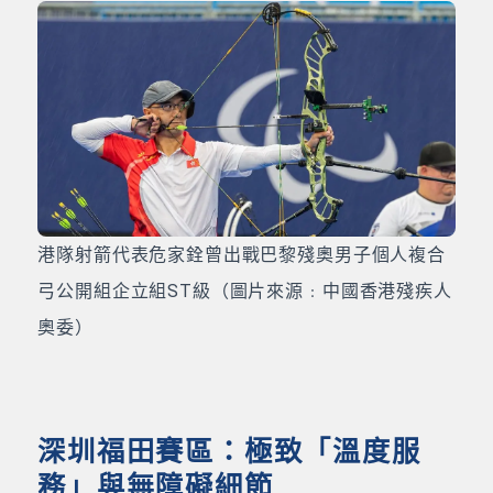
港隊射箭代表危家銓曾出戰巴黎殘奧男子個人複合
弓公開組企立組ST級（圖片來源﹕中國香港殘疾人
奧委）
深圳福田賽區：極致「溫度服
務」與無障礙細節