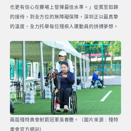
也更有信心在賽場上發揮最佳水準。」從賓至如歸
的接待，到全方位的無障礙保障，深圳正以最真摯
的溫度，全力托舉每位殘疾人運動員的拼搏夢想。
兩屆殘特奧會射箭冠軍吳春艷。（圖片來源﹕殘特
奧會官方網站）