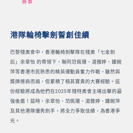
賽事
港隊輪椅擊劍誓創佳績
巴黎殘奧會中，香港輪椅劍擊隊在殘奧「七金劍
后」余翠怡 的帶領下，聯同范佩珊、湯雅婷、鍾婉
萍等香港市民熟悉的精英運動員奮力作戰，雖然與
獎牌擦肩而過，但累積了極其寶貴的大賽經驗。這
份經驗將成為他們在2025年殘特奧會主場出擊的最
強後盾！屆時，余翠怡、范佩珊、湯雅婷、鍾婉萍
及其他港隊優秀劍手，將全力爭取佳績，為香港爭
光。