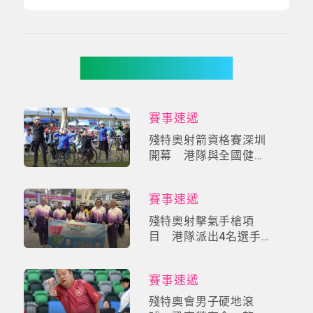
你可能有興趣
賽事速遞
殘特奧射箭資格賽深圳
開幕 港隊與全國健兒
角逐21金
賽事速遞
殘特奧射擊氣手槍項
目 港隊派出4名選手
參加個人及團隊賽
賽事速遞
殘特奧會男子硬地滾