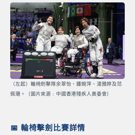
（左起）輪椅劍擊隊余翠怡、鍾婉萍、湯雅婷及范
佩珊。（圖片來源﹕中國香港殘疾人奧委會）
📅 輪椅擊劍比賽詳情