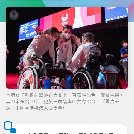
香港女子輪椅劍擊隊在大賽上一直表現出色，屢獲殊榮，
其中余翠怡（中）更於三屆殘奧中共奪七金！（圖片來
源﹕中國香港殘疾人奧委會）