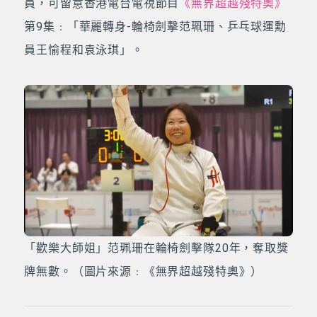
員，可留意香港電台電視節目
《無界超越殘特奧》
第9集﹕「華麗轉身-輪椅劍擊范珮珊、乒乓球運勳
員王愉程和袁泳琪」。
「歡樂大師姐」范珮珊在輪椅劍擊隊20年，奪取獎
牌無數。（圖片來源﹕《無界超越殘特奧》）