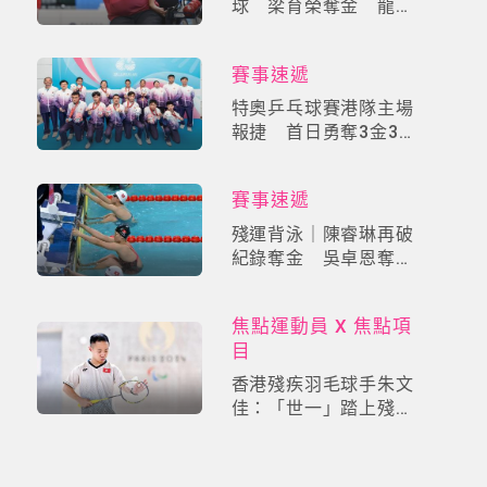
球 梁育榮奪金 龍子
健及唐芝江摘銅
賽事速遞
特奧乒乓球賽港隊主場
報捷 首日勇奪3金3銀
2銅
賽事速遞
殘運背泳｜陳睿琳再破
紀錄奪金 吳卓恩奪
銀 港隊累計獲4金5銀
4銅
焦點運動員 X 焦點項
目
香港殘疾羽毛球手朱文
佳：「世一」踏上殘特
奧會征程