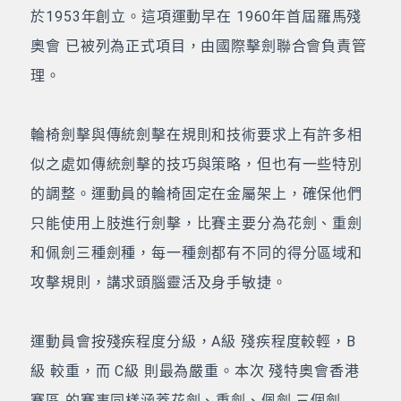
於1953年創立。這項運動早在 1960年首屆羅馬殘
奧會 已被列為正式項目，由國際擊劍聯合會負責管
理。
輪椅劍擊與傳統劍擊在規則和技術要求上有許多相
似之處如傳統劍擊的技巧與策略，但也有一些特別
的調整。運動員的輪椅固定在金屬架上，確保他們
只能使用上肢進行劍擊，比賽主要分為花劍、重劍
和佩劍三種劍種，每一種劍都有不同的得分區域和
攻擊規則，講求頭腦靈活及身手敏捷。
運動員會按殘疾程度分級，A級 殘疾程度較輕，B
級 較重，而 C級 則最為嚴重。本次 殘特奧會香港
賽區 的賽事同樣涵蓋花劍、重劍、佩劍 三個劍